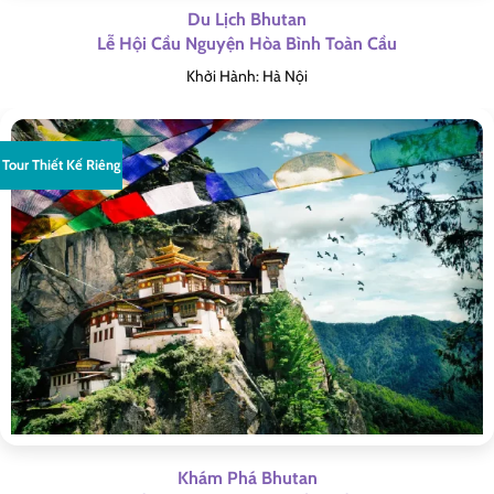
Du Lịch Bhutan
Lễ Hội Cầu Nguyện Hòa Bình Toàn Cầu
Khởi Hành: Hà Nội
Tour Thiết Kế Riêng
Khám Phá Bhutan