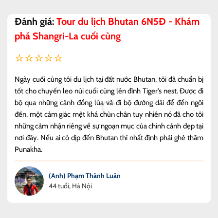
Đánh giá:
Tour du lịch Bhutan 6N5Đ - Khám
phá Shangri-La cuối cùng
⭐⭐⭐⭐⭐
Ngày cuối cùng tôi du lịch tại đất nước Bhutan, tôi đã chuẩn bị
tốt cho chuyến leo núi cuối cùng lên đỉnh Tiger’s nest. Được đi
bộ qua những cánh đồng lúa và đi bộ đường dài để đến ngôi
đền, một cảm giác mệt khá chùn chân tuy nhiên nó đã cho tôi
những cảm nhận riêng về sự ngoạn mục của chính cảnh đẹp tại
nơi đây. Nếu ai có dịp đến Bhutan thì nhất định phải ghé thăm
Punakha.
(Anh) Phạm Thành Luân
44 tuổi, Hà Nội