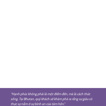
TOUR DU LỊCH HÀNH HƯƠNG TÂM LINH
To
our Du Lịch Nepal – Bhutan: Hành Trình 
Sản | 8 Ngày/7 Đêm
Xuất phát: Hà Nội
Điểm đến: Kuala Lumpur - Nepal - Bhutan - Nepal - Kual
Lumpur
Lịch trình: 8 ngày 7 đêm
Khởi hành: Liên Hệ
Phương tiện: Máy bay
“Hạnh phúc không phải là một điểm đến, mà là cách thức
sống. Tại Bhutan, quý khách sẽ khám phá ra rằng sự giàu có
thực sự nằm ở sự bình an của tâm hồn.”