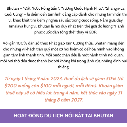
Bhutan – “Đất Nước Rồng Sấm”, “Vương Quốc Hạnh Phúc”, “Shangri-La
Cuối Cùng” – là điểm đến tâm linh đẳng cấp dành cho những tâm hồn thi
vị, khao khát tìm kiếm ý nghĩa sâu sắc trong cuộc sống. Nằm giữa dãy
Himalaya hùng vĩ, Bhutan là nơi duy nhất trên thế giới đo lường “Hạnh
phúc quốc dân tổng thể” thay vì GDP.
Với gần 100% dân số theo Phật giáo Kim Cương thừa, Bhutan mang đến
cho những vị khách trân quý một cơ hội hiếm có để hòa mình vào không
gian tâm linh thanh tịnh. Mỗi bước chân đều là một hành trình nội quan,
mỗi hơi thở đều được thanh lọc bởi không khí trong lành của những đỉnh núi
thiêng.
Từ ngày 1 tháng 9 năm 2023, thuế du lịch sẽ giảm 50% (từ
$200 xuống còn $100 mỗi người, mỗi đêm). Khoản giảm
thuế này sẽ có hiệu lực trong 4 năm, kết thúc vào ngày 31
tháng 8 năm 2027.
HOẠT ĐỘNG DU LỊCH NỔI BẬT TẠI BHUTAN