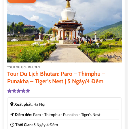
TOUR DU LỊCH BHUTAN
Tour Du Lịch Bhutan: Paro – Thimphu –
Punakha – Tiger’s Nest | 5 Ngày/4 Đêm
Được xếp
hạng
5.00
Xuất phát:
Hà Nội
5 sao
Điểm đến:
Paro - Thimphu - Punakha - Tiger's Nest
Thời Gian:
5 Ngày 4 Đêm