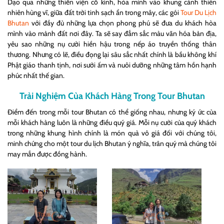
Dạo qua những thiền viện cổ kính, hòa mình vào khung cảnh thiên
nhiên hùng vĩ, giữa đất trời tinh sạch ẩn trong mây, các gói
Tour Du Lịch
Bhutan
với đầy đủ những lựa chọn phong phú sẽ đưa du khách hòa
mình vào mảnh đất nơi đây. Ta sẽ say đắm sắc màu văn hóa bản địa,
yêu sao những nụ cười hiền hậu trong nếp áo truyền thống thân
thương. Nhưng có lẽ, điều đọng lại sâu sắc nhất chính là bầu không khí
Phật giáo thanh tịnh, nơi sưởi ấm và nuôi dưỡng những tâm hồn hạnh
phúc nhất thế gian.
Trải Nghiệm Của Khách Hàng Trong Tour Bhutan
Điểm đến trong mỗi tour Bhutan có thể giống nhau, nhưng ký ức của
mỗi khách hàng luôn là những điều quý giá. Mỗi nụ cười của quý khách
trong những khung hình chính là món quà vô giá đối với chúng tôi,
minh chứng cho một tour du lịch Bhutan ý nghĩa, trân quý mà chúng tôi
may mắn được đồng hành.