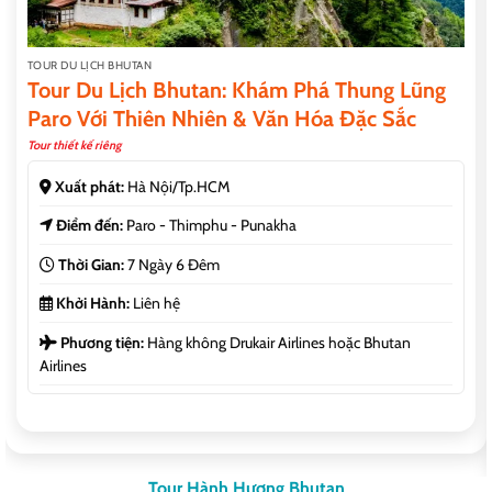
TOUR DU LỊCH BHUTAN
Tour Du Lịch Bhutan: Khám Phá Thung Lũng
Paro Với Thiên Nhiên & Văn Hóa Đặc Sắc
Tour thiết kế riêng
Xuất phát:
Hà Nội/Tp.HCM
Điểm đến:
Paro - Thimphu - Punakha
Thời Gian:
7 Ngày 6 Đêm
Khởi Hành:
Liên hệ
Phương tiện:
Hàng không Drukair Airlines hoặc Bhutan
Airlines
Tour Hành Hương Bhutan