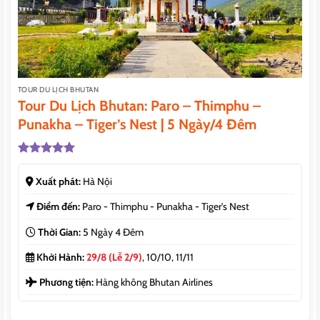
TOUR DU LỊCH BHUTAN
Tour Du Lịch Bhutan: Paro – Thimphu –
Punakha – Tiger’s Nest | 5 Ngày/4 Đêm
Được xếp
hạng
5.00
Xuất phát:
Hà Nội
5 sao
Điểm đến:
Paro - Thimphu - Punakha - Tiger's Nest
Thời Gian:
5 Ngày 4 Đêm
Khởi Hành:
29/8 (Lễ 2/9)
, 10/10, 11/11
Phương tiện:
Hàng không Bhutan Airlines