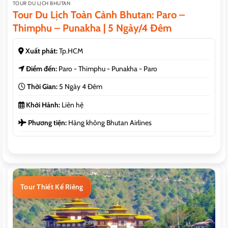
TOUR DU LỊCH BHUTAN
Tour Du Lịch Toàn Cảnh Bhutan: Paro –
Thimphu – Punakha | 5 Ngày/4 Đêm
Xuất phát:
Tp.HCM
Điểm đến:
Paro - Thimphu - Punakha - Paro
Thời Gian:
5 Ngày 4 Đêm
Khởi Hành:
Liên hệ
Phương tiện:
Hàng không Bhutan Airlines
Tour Thiết Kế Riêng