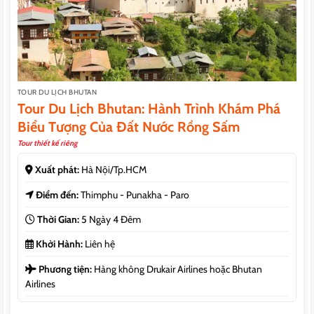
TOUR DU LỊCH BHUTAN
Tour Du Lịch Bhutan: Hành Trình Khám Phá
Biểu Tượng Của Đất Nước Rồng Sấm
Tour thiết kế riêng
Xuất phát:
Hà Nội/Tp.HCM
Điểm đến:
Thimphu - Punakha - Paro
Thời Gian:
5 Ngày 4 Đêm
Khởi Hành:
Liên hệ
Phương tiện:
Hàng không Drukair Airlines hoặc Bhutan
Airlines