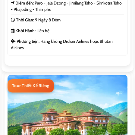
Điểm đến:
Paro - Jele Dzong - Jimilang Tsho - Simkotra Tsho
- Phajoding - Thimphu
Thời Gian:
9 Ngày 8 Đêm
Khởi Hành:
Liên hệ
Phương tiện:
Hàng không Drukair Airlines hoặc Bhutan
Airlines
Tour Thiết Kế Riêng