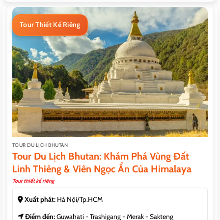
Tour Thiết Kế Riêng
TOUR DU LỊCH BHUTAN
Tour Du Lịch Bhutan: Khám Phá Vùng Đất
Linh Thiêng & Viên Ngọc Ẩn Của Himalaya
Tour thiết kế riêng
Xuất phát:
Hà Nội/Tp.HCM
Điểm đến:
Guwahati - Trashigang - Merak - Sakteng