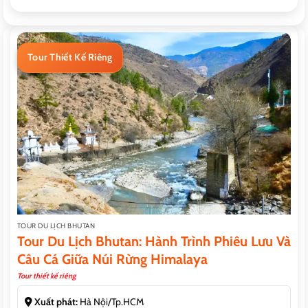
Tour Thiết Kế Riêng
TOUR DU LỊCH BHUTAN
Tour Du Lịch Bhutan: Hành Trình Phiêu Lưu Và
Câu Cá Giữa Núi Rừng Himalaya
Tour thiết kế riêng
Xuất phát:
Hà Nội/Tp.HCM