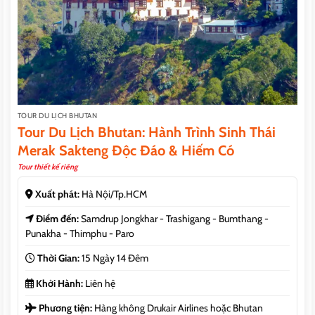
TOUR DU LỊCH BHUTAN
Tour Du Lịch Bhutan: Hành Trình Sinh Thái
Merak Sakteng Độc Đáo & Hiếm Có
Tour thiết kế riêng
Xuất phát:
Hà Nội/Tp.HCM
Điểm đến:
Samdrup Jongkhar - Trashigang - Bumthang -
Punakha - Thimphu - Paro
Thời Gian:
15 Ngày 14 Đêm
Khởi Hành:
Liên hệ
Phương tiện:
Hàng không Drukair Airlines hoặc Bhutan