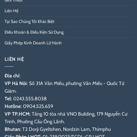
Liên Hệ
Tại Sao Chúng Tôi Khác Biệt
Điều Khoản & Điều Kiện Sử Dụng
Giấy Phép Kinh Doanh Lữ Hành
LIÊN HỆ
Địa chỉ:
VP Hà Nội:
Số 31A Văn Miếu, phường Văn Miếu - Quốc Tử
Giám.
Tel:
0243.555.8038
Hotline:
0904.525.659
VP TP.HCM:
Tầng 10 tòa nhà VNO Building, 179 Nguyễn Cư
Trinh, Phường Cầu Ông Lãnh.
Bhutan
: T2 Dorji Gyeltshen, Nordzin Lam, Thimphu
Giấy Phép LHQT
: 01-239/2023/TCDL-GP LHQT.