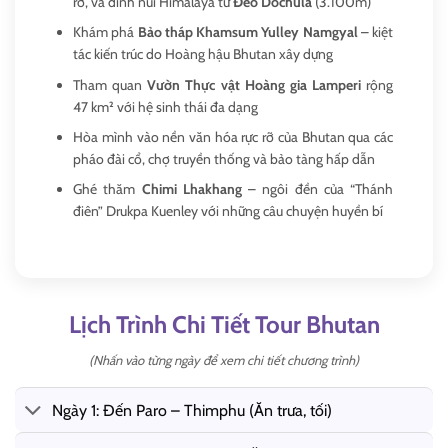
rỡ, và đỉnh núi Himalaya từ
Đèo Dochula
(3.100m)
Khám phá
Bảo tháp Khamsum Yulley Namgyal
– kiệt
tác kiến trúc do Hoàng hậu Bhutan xây dựng
Tham quan
Vườn Thực vật Hoàng gia Lamperi
rộng
47 km² với hệ sinh thái đa dạng
Hòa mình vào nền văn hóa rực rỡ của Bhutan qua các
pháo đài cổ, chợ truyền thống và bảo tàng hấp dẫn
Ghé thăm
Chimi Lhakhang
– ngôi đền của “Thánh
điên” Drukpa Kuenley với những câu chuyện huyền bí
Lịch Trình Chi Tiết Tour Bhutan
(Nhấn vào từng ngày để xem chi tiết chương trình)
Ngày 1: Đến Paro – Thimphu (Ăn trưa, tối)