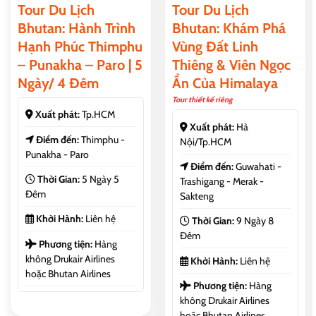
Tour Du Lịch
Tour Du Lịch
Bhutan: Hành Trình
Bhutan: Khám Phá
Hạnh Phúc Thimphu
Vùng Đất Linh
– Punakha – Paro | 5
Thiêng & Viên Ngọc
Ngày/ 4 Đêm
Ẩn Của Himalaya
Tour thiết kế riêng
Xuất phát:
Tp.HCM
Xuất phát:
Hà
Điểm đến:
Thimphu -
Nội/Tp.HCM
Punakha - Paro
Điểm đến:
Guwahati -
Thời Gian:
5 Ngày 5
Trashigang - Merak -
Đêm
Sakteng
Khởi Hành:
Liên hệ
Thời Gian:
9 Ngày 8
Đêm
Phương tiện:
Hàng
không Drukair Airlines
Khởi Hành:
Liên hệ
hoặc Bhutan Airlines
Phương tiện:
Hàng
không Drukair Airlines
hoặc Bhutan Airlines