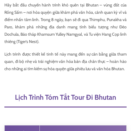
Hãy bắt đầu chuyến hành trình khó quên tại Bhutan – vùng đất của
Rồng Sấm – nơi hòa quyện giữa khám phá văn hóa, cảnh quan kỳ vĩ và
điểm nhấn tâm linh. Trong 8 ngày, bạn sẽ đi qua Thimphu, Punakha và
Paro, khám phá những địa danh mang tính biểu tượng như Đèo
Dochula, Bảo tháp Khamsum Yulley Namgyal, và Tu viện Hang Cọp linh
thiêng (Tiger’s Nest).
Lịch trình được thiết kế tinh tế này mang đến sự cân bằng giữa tham
quan, đi bộ nhẹ và trải nghiệm văn hóa bản địa chân thực – hoàn hảo
cho những ai tìm kiếm sự hòa quyện giữa phiêu lưu và văn hóa Bhutan.
Lịch Trình Tóm Tắt Tour Đi Bhutan