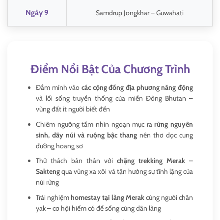
Ngày 9
Samdrup Jongkhar – Guwahati
Điểm Nổi Bật Của Chương Trình
Đắm mình vào
các cộng đồng địa phương năng động
và lối sống truyền thống của miền Đông Bhutan –
vùng đất ít người biết đến
Chiêm ngưỡng tầm nhìn ngoạn mục ra
rừng nguyên
sinh, dãy núi và ruộng bậc thang
nên thơ dọc cung
đường hoang sơ
Thử thách bản thân với
chặng trekking Merak –
Sakteng
qua vùng xa xôi và tận hưởng sự tĩnh lặng của
núi rừng
Trải nghiệm
homestay tại làng Merak
cùng người chăn
yak – cơ hội hiếm có để sống cùng dân làng