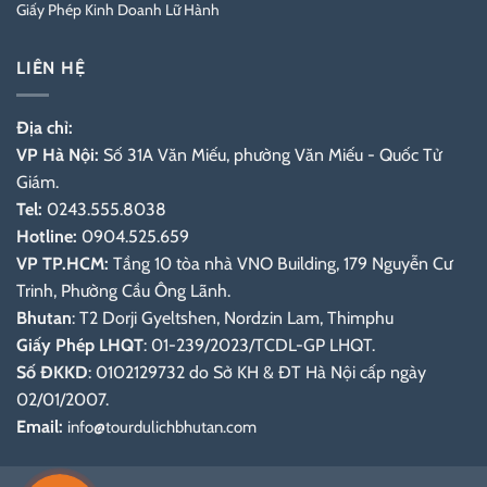
Giấy Phép Kinh Doanh Lữ Hành
LIÊN HỆ
Địa chỉ:
VP Hà Nội:
Số 31A Văn Miếu, phường Văn Miếu - Quốc Tử
Giám.
Tel:
0243.555.8038
Hotline:
0904.525.659
VP TP.HCM:
Tầng 10 tòa nhà VNO Building, 179 Nguyễn Cư
Trinh, Phường Cầu Ông Lãnh.
Bhutan
: T2 Dorji Gyeltshen, Nordzin Lam, Thimphu
Giấy Phép LHQT
: 01-239/2023/TCDL-GP LHQT.
Số ĐKKD
: 0102129732 do Sở KH & ĐT Hà Nội cấp ngày
02/01/2007.
Email:
info@tourdulichbhutan.com