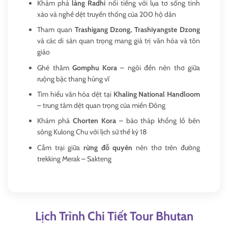
Khám phá
làng Radhi
nổi tiếng với lụa tơ sống tinh
xảo và nghề dệt truyền thống của 200 hộ dân
Tham quan
Trashigang Dzong, Trashiyangste Dzong
và các di sản quan trọng mang giá trị văn hóa và tôn
giáo
Ghé thăm
Gomphu Kora
– ngôi đền nên thơ giữa
ruộng bậc thang hùng vĩ
Tìm hiểu văn hóa dệt tại
Khaling National Handloom
– trung tâm dệt quan trọng của miền Đông
Khám phá
Chorten Kora
– bảo tháp khổng lồ bên
sông Kulong Chu với lịch sử thế kỷ 18
Cắm trại giữa
rừng đỗ quyên
nên thơ trên đường
trekking Merak – Sakteng
Lịch Trình Chi Tiết Tour Bhutan