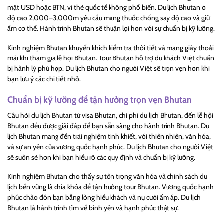
mặt USD hoặc BTN, vì thẻ quốc tế không phổ biến. Du lịch Bhutan ở
độ cao 2,000–3,000m yêu cầu mang thuốc chống say độ cao và giữ
ấm cơ thể. Hành trình Bhutan sẽ thuận lợi hơn với sự chuẩn bị kỹ lưỡng.
Kinh nghiệm Bhutan khuyến khích kiểm tra thời tiết và mang giày thoải
mái khi tham gia lễ hội Bhutan. Tour Bhutan hỗ trợ du khách Việt chuẩn
bị hành lý phù hợp. Du lịch Bhutan cho người Việt sẽ trọn vẹn hơn khi
bạn lưu ý các chi tiết nhỏ.
Chuẩn bị kỹ lưỡng để tận hưởng trọn vẹn Bhutan
Câu hỏi du lịch Bhutan từ visa Bhutan, chi phí du lịch Bhutan, đến lễ hội
Bhutan đều được giải đáp để bạn sẵn sàng cho hành trình Bhutan. Du
lịch Bhutan mang đến trải nghiệm tinh khiết, với thiên nhiên, văn hóa,
và sự an yên của vương quốc hạnh phúc. Du lịch Bhutan cho người Việt
sẽ suôn sẻ hơn khi bạn hiểu rõ các quy định và chuẩn bị kỹ lưỡng.
Kinh nghiệm Bhutan cho thấy sự tôn trọng văn hóa và chính sách du
lịch bền vững là chìa khóa để tận hưởng tour Bhutan. Vương quốc hạnh
phúc chào đón bạn bằng lòng hiếu khách và nụ cười ấm áp. Du lịch
Bhutan là hành trình tìm về bình yên và hạnh phúc thật sự.