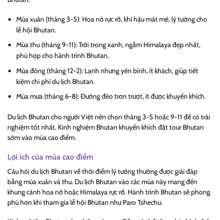
Mùa xuân (tháng 3-5): Hoa nở rực rỡ, khí hậu mát mẻ, lý tưởng cho
lễ hội Bhutan.
Mùa thu (tháng 9-11): Trời trong xanh, ngắm Himalaya đẹp nhất,
phù hợp cho hành trình Bhutan.
Mùa đông (tháng 12-2): Lạnh nhưng yên bình, ít khách, giúp tiết
kiệm chi phí du lịch Bhutan.
Mùa mưa (tháng 6-8): Đường đèo trơn trượt, ít được khuyến khích.
Du lịch Bhutan cho người Việt nên chọn tháng 3-5 hoặc 9-11 để có trải
nghiệm tốt nhất. Kinh nghiệm Bhutan khuyến khích đặt tour Bhutan
sớm vào mùa cao điểm.
Lợi ích của mùa cao điểm
Câu hỏi du lịch Bhutan về thời điểm lý tưởng thường được giải đáp
bằng mùa xuân và thu. Du lịch Bhutan vào các mùa này mang đến
khung cảnh hoa nở hoặc Himalaya rực rỡ. Hành trình Bhutan sẽ phong
phú hơn khi tham gia lễ hội Bhutan như Paro Tshechu.