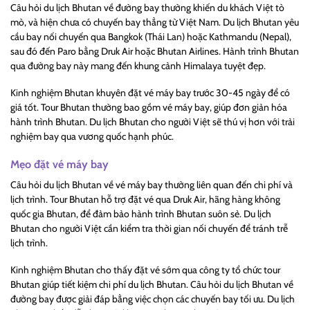
Câu hỏi du lịch Bhutan về đường bay thường khiến du khách Việt tò
mò, và hiện chưa có chuyến bay thẳng từ Việt Nam. Du lịch Bhutan yêu
cầu bay nối chuyến qua Bangkok (Thái Lan) hoặc Kathmandu (Nepal),
sau đó đến Paro bằng Druk Air hoặc Bhutan Airlines. Hành trình Bhutan
qua đường bay này mang đến khung cảnh Himalaya tuyệt đẹp.
Kinh nghiệm Bhutan khuyên đặt vé máy bay trước 30-45 ngày để có
giá tốt. Tour Bhutan thường bao gồm vé máy bay, giúp đơn giản hóa
hành trình Bhutan. Du lịch Bhutan cho người Việt sẽ thú vị hơn với trải
nghiệm bay qua vương quốc hạnh phúc.
Mẹo đặt vé máy bay
Câu hỏi du lịch Bhutan về vé máy bay thường liên quan đến chi phí và
lịch trình. Tour Bhutan hỗ trợ đặt vé qua Druk Air, hãng hàng không
quốc gia Bhutan, để đảm bảo hành trình Bhutan suôn sẻ. Du lịch
Bhutan cho người Việt cần kiểm tra thời gian nối chuyến để tránh trễ
lịch trình.
Kinh nghiệm Bhutan cho thấy đặt vé sớm qua công ty tổ chức tour
Bhutan giúp tiết kiệm chi phí du lịch Bhutan. Câu hỏi du lịch Bhutan về
đường bay được giải đáp bằng việc chọn các chuyến bay tối ưu. Du lịch