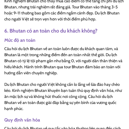
Kinh nghiệm Bhutan cho thấy mùa cao điểm có thể tăng chi phí du lịch
Bhutan, nhưng trải nghiệm rất đáng giá. Tour Bhutan vào tháng 3-5
hoặc 9-11 thường bao gồm các điểm ngắm cảnh đẹp. Du lịch Bhutan
cho người Việt sẽ trọn vẹn hơn với thời điểm phù hợp.
6. Bhutan có an toàn cho du khách không?
Mức độ an toàn
Câu hỏi du lịch Bhutan về an toàn luôn được du khách quan tâm, và
Bhutan là một trong những điểm đến an toàn nhất thế giới. Du lịch
Bhutan có tỷ lệ tội phạm gần như bằng 0, với người dân thân thiện và
hiếu khách. Hành trình Bhutan qua tour Bhutan đảm bảo an toàn với
hướng dẫn viên chuyên nghiệp.
Du lịch Bhutan cho người Việt không cần lo lắng về lừa đảo hay chèo
kéo. Kinh nghiệm Bhutan khuyên bạn tuân thủ quy định văn hóa, như
ăn mặc lịch sự và không hút thuốc nơi công cộng. Câu hỏi du lịch
Bhutan về an toàn được giải đáp bằng sự yên bình của vương quốc
hạnh phúc.
Quy định văn hóa
Câu hỏi du lịch Bhutan về quy tắc văn hóa thường liên quan đến cách