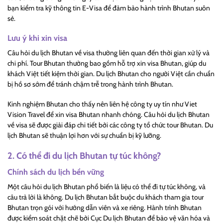
bạn kiểm tra kỹ thông tin E-Visa để đảm bảo hành trình Bhutan suôn
sẻ.
Lưu ý khi xin visa
Câu hỏi du lịch Bhutan về visa thường liên quan đến thời gian xử lý và
chi phí. Tour Bhutan thường bao gồm hỗ trợ xin visa Bhutan, giúp du
khách Việt tiết kiệm thời gian. Du lịch Bhutan cho người Việt cần chuẩn
bị hồ sơ sớm để tránh chậm trễ trong hành trình Bhutan.
Kinh nghiệm Bhutan cho thấy nên liên hệ công ty uy tín như Viet
Vision Travel để xin visa Bhutan nhanh chóng. Câu hỏi du lịch Bhutan
về visa sẽ được giải đáp chi tiết bởi các công ty tổ chức tour Bhutan. Du
lịch Bhutan sẽ thuận lợi hơn với sự chuẩn bị kỹ lưỡng.
2. Có thể đi du lịch Bhutan tự túc không?
Chính sách du lịch bền vững
Một câu hỏi du lịch Bhutan phổ biến là liệu có thể đi tự túc không, và
câu trả lời là không. Du lịch Bhutan bắt buộc du khách tham gia tour
Bhutan trọn gói với hướng dẫn viên và xe riêng. Hành trình Bhutan
được kiểm soát chặt chẽ bởi Cục Du lịch Bhutan để bảo vệ văn hóa và