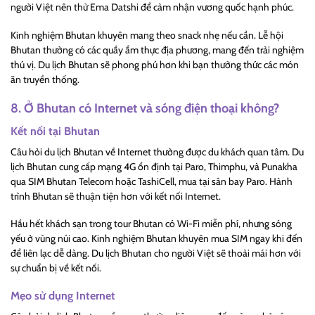
người Việt nên thử Ema Datshi để cảm nhận vương quốc hạnh phúc.
Kinh nghiệm Bhutan khuyên mang theo snack nhẹ nếu cần. Lễ hội
Bhutan thường có các quầy ẩm thực địa phương, mang đến trải nghiệm
thú vị. Du lịch Bhutan sẽ phong phú hơn khi bạn thưởng thức các món
ăn truyền thống.
8. Ở Bhutan có Internet và sóng điện thoại không?
Kết nối tại Bhutan
Câu hỏi du lịch Bhutan về Internet thường được du khách quan tâm. Du
lịch Bhutan cung cấp mạng 4G ổn định tại Paro, Thimphu, và Punakha
qua SIM Bhutan Telecom hoặc TashiCell, mua tại sân bay Paro. Hành
trình Bhutan sẽ thuận tiện hơn với kết nối Internet.
Hầu hết khách sạn trong tour Bhutan có Wi-Fi miễn phí, nhưng sóng
yếu ở vùng núi cao. Kinh nghiệm Bhutan khuyên mua SIM ngay khi đến
để liên lạc dễ dàng. Du lịch Bhutan cho người Việt sẽ thoải mái hơn với
sự chuẩn bị về kết nối.
Mẹo sử dụng Internet