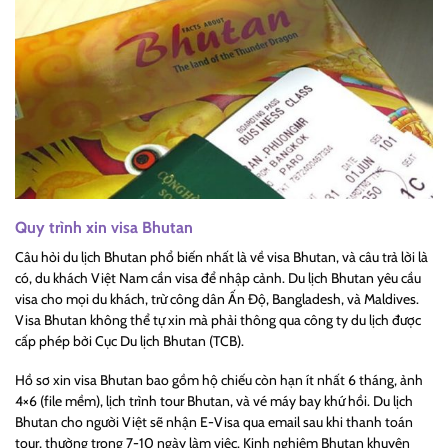
Quy trình xin visa Bhutan
Câu hỏi du lịch Bhutan phổ biến nhất là về visa Bhutan, và câu trả lời là
có, du khách Việt Nam cần visa để nhập cảnh. Du lịch Bhutan yêu cầu
visa cho mọi du khách, trừ công dân Ấn Độ, Bangladesh, và Maldives.
Visa Bhutan không thể tự xin mà phải thông qua công ty du lịch được
cấp phép bởi Cục Du lịch Bhutan (TCB).
Hồ sơ xin visa Bhutan bao gồm hộ chiếu còn hạn ít nhất 6 tháng, ảnh
4×6 (file mềm), lịch trình tour Bhutan, và vé máy bay khứ hồi. Du lịch
Bhutan cho người Việt sẽ nhận E-Visa qua email sau khi thanh toán
tour, thường trong 7-10 ngày làm việc. Kinh nghiệm Bhutan khuyên