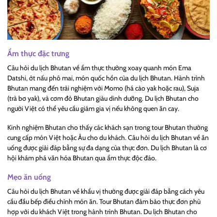
Ẩm thực đặc trưng
Câu hỏi du lịch Bhutan về ẩm thực thường xoay quanh món Ema
Datshi, ớt nấu phô mai, món quốc hồn của du lịch Bhutan. Hành trình
Bhutan mang đến trải nghiệm với Momo (há cảo yak hoặc rau), Suja
(trà bơ yak), và cơm đỏ Bhutan giàu dinh dưỡng. Du lịch Bhutan cho
người Việt có thể yêu cầu giảm gia vị nếu không quen ăn cay.
Kinh nghiệm Bhutan cho thấy các khách sạn trong tour Bhutan thường
cung cấp món Việt hoặc Âu cho du khách. Câu hỏi du lịch Bhutan về ăn
uống được giải đáp bằng sự đa dạng của thực đơn. Du lịch Bhutan là cơ
hội khám phá văn hóa Bhutan qua ẩm thực độc đáo.
Mẹo ăn uống
Câu hỏi du lịch Bhutan về khẩu vị thường được giải đáp bằng cách yêu
cầu đầu bếp điều chỉnh món ăn. Tour Bhutan đảm bảo thực đơn phù
hợp với du khách Việt trong hành trình Bhutan. Du lịch Bhutan cho