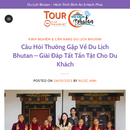
Skip
Du Lịch Bhutan - Hành Trình Bình An & Hạnh Phúc
to
content
KINH NGHIỆM & CẨM NANG DU LỊCH BHUTAN
Câu Hỏi Thường Gặp Về Du Lịch
Bhutan – Giải Đáp Tất Tần Tật Cho Du
Khách
POSTED ON
24/10/2025
BY
NGỌC ANH