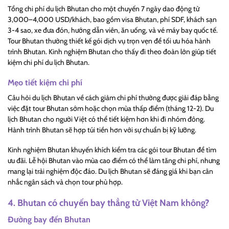
Tổng chi phí du lịch Bhutan cho một chuyến 7 ngày dao động từ
3,000–4,000 USD/khách, bao gồm visa Bhutan, phí SDF, khách sạn
3-4 sao, xe đưa đón, hướng dẫn viên, ăn uống, và vé máy bay quốc tế.
Tour Bhutan thường thiết kế gói dịch vụ trọn vẹn để tối ưu hóa hành
trình Bhutan. Kinh nghiệm Bhutan cho thấy đi theo đoàn lớn giúp tiết
kiệm chi phí du lịch Bhutan.
Mẹo tiết kiệm chi phí
Câu hỏi du lịch Bhutan về cách giảm chi phí thường được giải đáp bằng
việc đặt tour Bhutan sớm hoặc chọn mùa thấp điểm (tháng 12-2). Du
lịch Bhutan cho người Việt có thể tiết kiệm hơn khi đi nhóm đông.
Hành trình Bhutan sẽ hợp túi tiền hơn với sự chuẩn bị kỹ lưỡng.
Kinh nghiệm Bhutan khuyến khích kiểm tra các gói tour Bhutan để tìm
ưu đãi. Lễ hội Bhutan vào mùa cao điểm có thể làm tăng chi phí, nhưng
mang lại trải nghiệm độc đáo. Du lịch Bhutan sẽ đáng giá khi bạn cân
nhắc ngân sách và chọn tour phù hợp.
4. Bhutan có chuyến bay thẳng từ Việt Nam không?
Đường bay đến Bhutan