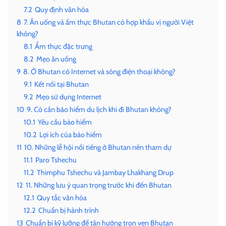
7.2
Quy định văn hóa
8
7. Ăn uống và ẩm thực Bhutan có hợp khẩu vị người Việt
không?
8.1
Ẩm thực đặc trưng
8.2
Mẹo ăn uống
9
8. Ở Bhutan có Internet và sóng điện thoại không?
9.1
Kết nối tại Bhutan
9.2
Mẹo sử dụng Internet
10
9. Có cần bảo hiểm du lịch khi đi Bhutan không?
10.1
Yêu cầu bảo hiểm
10.2
Lợi ích của bảo hiểm
11
10. Những lễ hội nổi tiếng ở Bhutan nên tham dự
11.1
Paro Tshechu
11.2
Thimphu Tshechu và Jambay Lhakhang Drup
12
11. Những lưu ý quan trọng trước khi đến Bhutan
12.1
Quy tắc văn hóa
12.2
Chuẩn bị hành trình
13
Chuẩn bị kỹ lưỡng để tận hưởng trọn vẹn Bhutan