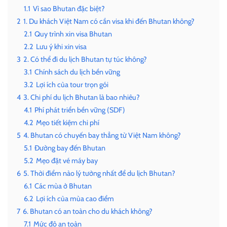
1.1
Vì sao Bhutan đặc biệt?
2
1. Du khách Việt Nam có cần visa khi đến Bhutan không?
2.1
Quy trình xin visa Bhutan
2.2
Lưu ý khi xin visa
3
2. Có thể đi du lịch Bhutan tự túc không?
3.1
Chính sách du lịch bền vững
3.2
Lợi ích của tour trọn gói
4
3. Chi phí du lịch Bhutan là bao nhiêu?
4.1
Phí phát triển bền vững (SDF)
4.2
Mẹo tiết kiệm chi phí
5
4. Bhutan có chuyến bay thẳng từ Việt Nam không?
5.1
Đường bay đến Bhutan
5.2
Mẹo đặt vé máy bay
6
5. Thời điểm nào lý tưởng nhất để du lịch Bhutan?
6.1
Các mùa ở Bhutan
6.2
Lợi ích của mùa cao điểm
7
6. Bhutan có an toàn cho du khách không?
7.1
Mức độ an toàn