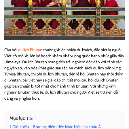
Câu hỏi
du lịch Bhutan
thường khiến nhiều du khách, đặc biệt là người
Việt, tò mò khi lên kế hoạch khám phá vương quốc hạnh phúc giữa dãy
Himalaya. Du lịch Bhutan mang đến trải nghiệm độc đáo với cảnh sắc
nguyên sơ, văn hóa Phật giáo sâu sắc, và chính sách du lịch bền vững.
Từ visa Bhutan, chi phí du lịch Bhutan, đến lễ hội Bhutan hay thời điểm
đi Bhutan, bài viết này sẽ giải đáp chi tiết mọi câu hỏi du lịch Bhutan,
giúp bạn chuẩn bị tốt nhất cho hành trình Bhutan. Với những kinh
nghiệm Bhutan thực tế, du lịch Bhutan cho người Việt sẽ trở nên dễ
dàng và ý nghĩa hơn.
Mục lục
ẩn
1
Giới thiệu – Bhutan, điểm đến khác biệt của châu Á