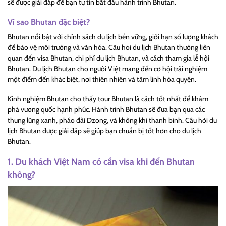
sẽ được giải đáp để bạn tự tin bắt đầu hành trình Bhutan.
Vì sao Bhutan đặc biệt?
Bhutan nổi bật với chính sách du lịch bền vững, giới hạn số lượng khách
để bảo vệ môi trường và văn hóa. Câu hỏi du lịch Bhutan thường liên
quan đến visa Bhutan, chi phí du lịch Bhutan, và cách tham gia lễ hội
Bhutan. Du lịch Bhutan cho người Việt mang đến cơ hội trải nghiệm
một điểm đến khác biệt, nơi thiên nhiên và tâm linh hòa quyện.
Kinh nghiệm Bhutan cho thấy tour Bhutan là cách tốt nhất để khám
phá vương quốc hạnh phúc. Hành trình Bhutan sẽ đưa bạn qua các
thung lũng xanh, pháo đài Dzong, và không khí thanh bình. Câu hỏi du
lịch Bhutan được giải đáp sẽ giúp bạn chuẩn bị tốt hơn cho du lịch
Bhutan.
1. Du khách Việt Nam có cần visa khi đến Bhutan
không?