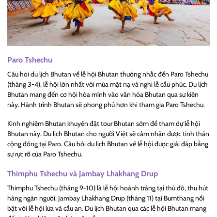
Paro Tshechu
Câu hỏi du lịch Bhutan về lễ hội Bhutan thường nhắc đến Paro Tshechu
(tháng 3-4), lễ hội lớn nhất với múa mặt nạ và nghi lễ cầu phúc. Du lịch
Bhutan mang đến cơ hội hòa mình vào văn hóa Bhutan qua sự kiện
này. Hành trình Bhutan sẽ phong phú hơn khi tham gia Paro Tshechu.
Kinh nghiệm Bhutan khuyên đặt tour Bhutan sớm để tham dự lễ hội
Bhutan này. Du lịch Bhutan cho người Việt sẽ cảm nhận được tinh thần
cộng đồng tại Paro. Câu hỏi du lịch Bhutan về lễ hội được giải đáp bằng
sự rực rỡ của Paro Tshechu.
Thimphu Tshechu và Jambay Lhakhang Drup
Thimphu Tshechu (tháng 9-10) là lễ hội hoành tráng tại thủ đô, thu hút
hàng ngàn người. Jambay Lhakhang Drup (tháng 11) tại Bumthang nổi
bật với lễ hội lửa và cầu an. Du lịch Bhutan qua các lễ hội Bhutan mang