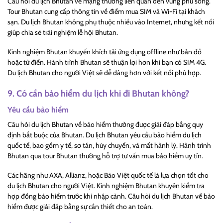
Câu hỏi du lịch Bhutan về mạng thường liên quan đến vùng phủ sóng.
Tour Bhutan cung cấp thông tin về điểm mua SIM và Wi-Fi tại khách
sạn. Du lịch Bhutan không phụ thuộc nhiều vào Internet, nhưng kết nối
giúp chia sẻ trải nghiệm lễ hội Bhutan.
Kinh nghiệm Bhutan khuyến khích tải ứng dụng offline như bản đồ
hoặc từ điển. Hành trình Bhutan sẽ thuận lợi hơn khi bạn có SIM 4G.
Du lịch Bhutan cho người Việt sẽ dễ dàng hơn với kết nối phù hợp.
9. Có cần bảo hiểm du lịch khi đi Bhutan không?
Yêu cầu bảo hiểm
Câu hỏi du lịch Bhutan về bảo hiểm thường được giải đáp bằng quy
định bắt buộc của Bhutan. Du lịch Bhutan yêu cầu bảo hiểm du lịch
quốc tế, bao gồm y tế, sơ tán, hủy chuyến, và mất hành lý. Hành trình
Bhutan qua tour Bhutan thường hỗ trợ tư vấn mua bảo hiểm uy tín.
Các hãng như AXA, Allianz, hoặc Bảo Việt quốc tế là lựa chọn tốt cho
du lịch Bhutan cho người Việt. Kinh nghiệm Bhutan khuyên kiểm tra
hợp đồng bảo hiểm trước khi nhập cảnh. Câu hỏi du lịch Bhutan về bảo
hiểm được giải đáp bằng sự cần thiết cho an toàn.