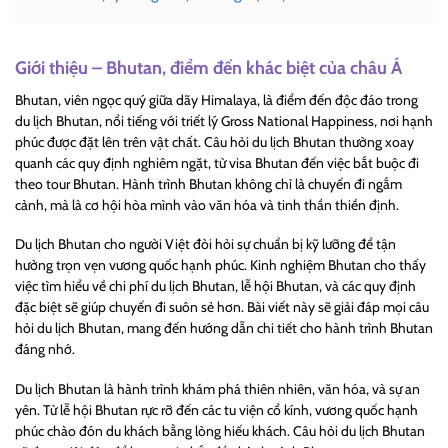
Giới thiệu – Bhutan, điểm đến khác biệt của châu Á
Bhutan, viên ngọc quý giữa dãy Himalaya, là điểm đến độc đáo trong
du lịch Bhutan, nổi tiếng với triết lý Gross National Happiness, nơi hạnh
phúc được đặt lên trên vật chất. Câu hỏi du lịch Bhutan thường xoay
quanh các quy định nghiêm ngặt, từ visa Bhutan đến việc bắt buộc đi
theo tour Bhutan. Hành trình Bhutan không chỉ là chuyến đi ngắm
cảnh, mà là cơ hội hòa mình vào văn hóa và tinh thần thiền định.
Du lịch Bhutan cho người Việt đòi hỏi sự chuẩn bị kỹ lưỡng để tận
hưởng trọn vẹn vương quốc hạnh phúc. Kinh nghiệm Bhutan cho thấy
việc tìm hiểu về chi phí du lịch Bhutan, lễ hội Bhutan, và các quy định
đặc biệt sẽ giúp chuyến đi suôn sẻ hơn. Bài viết này sẽ giải đáp mọi câu
hỏi du lịch Bhutan, mang đến hướng dẫn chi tiết cho hành trình Bhutan
đáng nhớ.
Du lịch Bhutan là hành trình khám phá thiên nhiên, văn hóa, và sự an
yên. Từ lễ hội Bhutan rực rỡ đến các tu viện cổ kính, vương quốc hạnh
phúc chào đón du khách bằng lòng hiếu khách. Câu hỏi du lịch Bhutan