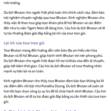
môi trường.
Du lịch Bhutan cho người Việt phải tuân thủ chính sách này, đảm bảo
trải nghiệm chuyên nghiệp qua tour Bhutan. Kinh nghiệm Bhutan cho
thấy việc đi theo tour giúp bạn khám phá lễ hội Bhutan và các điểm
đến như tu viện Tiger’s Nest dễ dàng hơn. Câu hỏi du lịch Bhutan về đi
tự túc thường được giải đáp bằng lợi ích của tour trọn gói.
Lợi ích của tour trọn gói
Tour Bhutan mang đến hướng dẫn viên bản địa am hiểu văn hóa
Bhutan và lễ hội Bhutan, giúp hành trình Bhutan trở nên phong phú.
Du lịch Bhutan cho người Việt được hỗ trợ từ khâu visa đến di chuyển,
giúp tiết kiệm thời gian. Câu hỏi du lịch Bhutan về tour thường nhấn
mạnh sự tiện lợi và an toàn.
Kinh nghiệm Bhutan cho thấy tour Bhutan đảm bảo bạn không bỏ lỡ
các điểm đến nổi bật như Punakha Dzong. Du lịch Bhutan sẽ suôn sẻ
hơn khi bạn chọn công ty uy tín để tổ chức hành trình Bhutan. Câu hỏi
du lịch Bhutan về đi tự túc được giải đáp bằng sự cần thiết của tour trọn
gói.