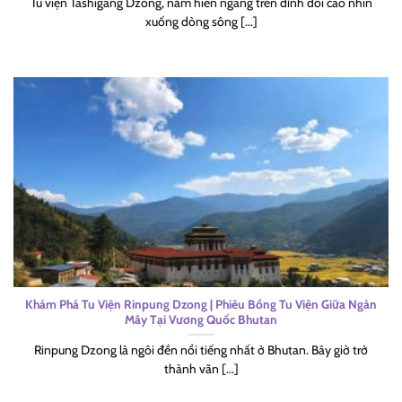
Tu viện Tashigang Dzong, nằm hiên ngang trên đỉnh đồi cao nhìn
xuống dòng sông [...]
Khám Phá Tu Viện Rinpung Dzong | Phiêu Bồng Tu Viện Giữa Ngàn
Mây Tại Vương Quốc Bhutan
Rinpung Dzong là ngôi đền nổi tiếng nhất ở Bhutan. Bây giờ trở
thành văn [...]