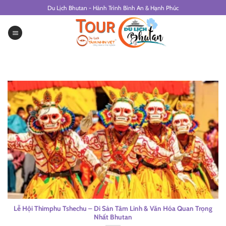
Skip
Du Lịch Bhutan - Hành Trình Bình An & Hạnh Phúc
to
content
Lễ Hội Thimphu Tshechu – Di Sản Tâm Linh & Văn Hóa Quan Trọng
Nhất Bhutan