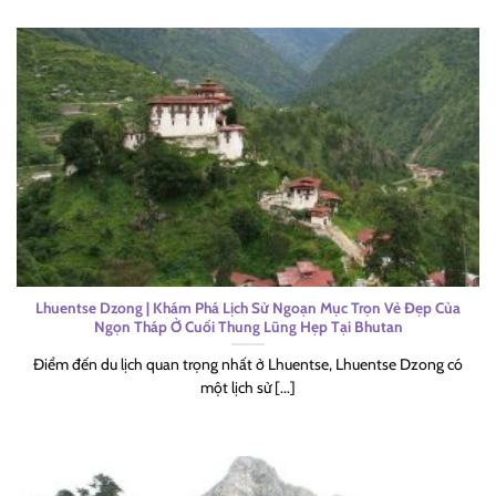
Lhuentse Dzong | Khám Phá Lịch Sử Ngoạn Mục Trọn Vẻ Đẹp Của
Ngọn Tháp Ở Cuối Thung Lũng Hẹp Tại Bhutan
Điểm đến du lịch quan trọng nhất ở Lhuentse, Lhuentse Dzong có
một lịch sử [...]