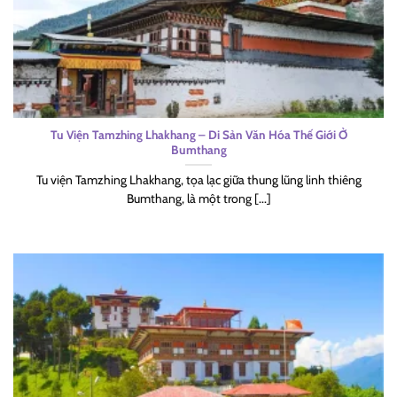
Tu Viện Tamzhing Lhakhang – Di Sản Văn Hóa Thế Giới Ở
Bumthang
Tu viện Tamzhing Lhakhang, tọa lạc giữa thung lũng linh thiêng
Bumthang, là một trong [...]