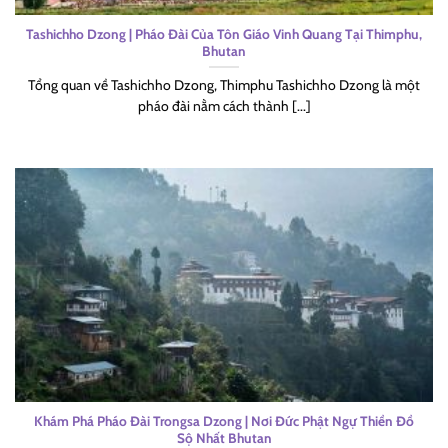
Tashichho Dzong | Pháo Đài Của Tôn Giáo Vinh Quang Tại Thimphu,
Bhutan
Tổng quan về Tashichho Dzong, Thimphu Tashichho Dzong là một
pháo đài nằm cách thành [...]
Khám Phá Pháo Đài Trongsa Dzong | Nơi Đức Phật Ngự Thiền Đồ
Sộ Nhất Bhutan