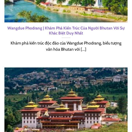
Wangdue Phodrang | Khám Phá Kiến Trúc Của Người Bhutan Với Sự
Khác Biệt Duy Nhất
Khám phá kiến trúc độc đáo của Wangdue Phodrang, biểu tượng
văn hóa Bhutan với [...]