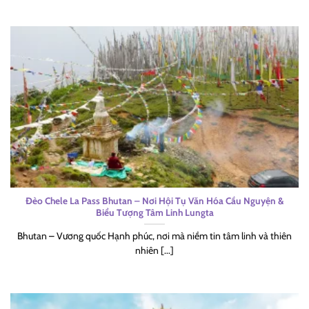
Đèo Chele La Pass Bhutan – Nơi Hội Tụ Văn Hóa Cầu Nguyện &
Biểu Tượng Tâm Linh Lungta
Bhutan – Vương quốc Hạnh phúc, nơi mà niềm tin tâm linh và thiên
nhiên [...]