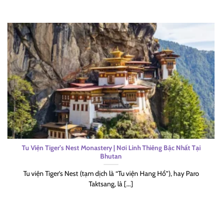
Tu Viện Tiger’s Nest Monastery | Nơi Linh Thiêng Bậc Nhất Tại
Bhutan
Tu viện Tiger’s Nest (tạm dịch là “Tu viện Hang Hổ”), hay Paro
Taktsang, là [...]