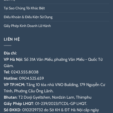
Tại Sao Chúng Tôi Khác Biệt
Điều Khoản & Điều Kiện Sử Dụng
Giấy Phép Kinh Doanh Lữ Hành
LIÊN HỆ
Địa chỉ:
VP Hà Nội:
Số 31A Văn Miếu, phường Văn Miếu - Quốc Tử
Giám.
Tel:
0243.555.8038
Hotline:
0904.525.659
VP TP.HCM:
Tầng 10 tòa nhà VNO Building, 179 Nguyễn Cư
Trinh, Phường Cầu Ông Lãnh.
Bhutan
: T2 Dorji Gyeltshen, Nordzin Lam, Thimphu
Giấy Phép LHQT
: 01-239/2023/TCDL-GP LHQT.
Số ĐKKD
: 0102129732 do Sở KH & ĐT Hà Nội cấp ngày