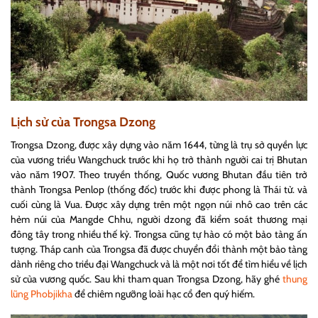
Lịch sử của Trongsa Dzong
Trongsa Dzong, được xây dựng vào năm 1644, từng là trụ sở quyền lực
của vương triều Wangchuck trước khi họ trở thành người cai trị Bhutan
vào năm 1907. Theo truyền thống, Quốc vương Bhutan đầu tiên trở
thành Trongsa Penlop (thống đốc) trước khi được phong là Thái tử. và
cuối cùng là Vua. Được xây dựng trên một ngọn núi nhô cao trên các
hẻm núi của Mangde Chhu, người dzong đã kiểm soát thương mại
đông tây trong nhiều thế kỷ. Trongsa cũng tự hào có một bảo tàng ấn
tượng. Tháp canh của Trongsa đã được chuyển đổi thành một bảo tàng
dành riêng cho triều đại Wangchuck và là một nơi tốt để tìm hiểu về lịch
sử của vương quốc. Sau khi tham quan Trongsa Dzong, hãy ghé
thung
lũng Phobjikha
để chiêm ngưỡng loài hạc cổ đen quý hiếm.