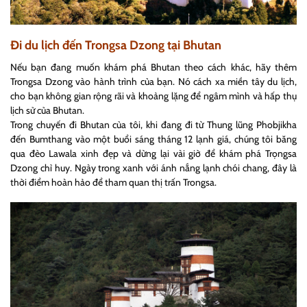
Đi du lịch đến Trongsa Dzong tại Bhutan
Nếu bạn đang muốn khám phá Bhutan theo cách khác, hãy thêm
Trongsa Dzong vào hành trình của bạn. Nó cách xa miền tây du lịch,
cho bạn không gian rộng rãi và khoảng lặng để ngâm mình và hấp thụ
lịch sử của Bhutan.
Trong chuyến đi Bhutan của tôi, khi đang đi từ Thung lũng Phobjikha
đến Bumthang vào một buổi sáng tháng 12 lạnh giá, chúng tôi băng
qua đèo Lawala xinh đẹp và dừng lại vài giờ để khám phá Trọngsa
Dzong chỉ huy. Ngày trong xanh với ánh nắng lạnh chói chang, đây là
thời điểm hoàn hảo để tham quan thị trấn Trongsa.