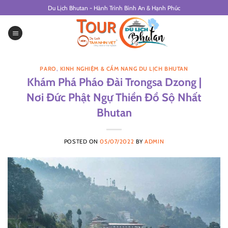
Skip
Du Lịch Bhutan - Hành Trình Bình An & Hạnh Phúc
to
content
PARO
,
KINH NGHIỆM & CẨM NANG DU LỊCH BHUTAN
Khám Phá Pháo Đài Trongsa Dzong |
Nơi Đức Phật Ngự Thiền Đồ Sộ Nhất
Bhutan
POSTED ON
05/07/2022
BY
ADMIN