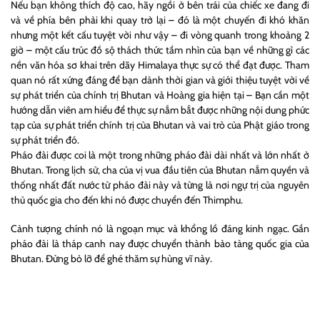
Nếu bạn không thích độ cao, hãy ngồi ở bên trái của chiếc xe đang đi
và về phía bên phải khi quay trở lại – đó là một chuyến đi khó khăn
nhưng một kết cấu tuyệt vời như vậy – đi vòng quanh trong khoảng 2
giờ – một cấu trúc đồ sộ thách thức tầm nhìn của bạn về những gì các
nền văn hóa sơ khai trên dãy Himalaya thực sự có thể đạt được. Tham
quan nó rất xứng đáng để bạn dành thời gian và giới thiệu tuyệt vời về
sự phát triển của chính trị Bhutan và Hoàng gia hiện tại – Bạn cần một
hướng dẫn viên am hiểu để thực sự nắm bắt được những nội dung phức
tạp của sự phát triển chính trị của Bhutan và vai trò của Phật giáo trong
sự phát triển đó.
Pháo đài được coi là một trong những pháo đài dài nhất và lớn nhất ở
Bhutan. Trong lịch sử, cha của vị vua đầu tiên của Bhutan nắm quyền và
thống nhất đất nước từ pháo đài này và từng là nơi ngự trị của nguyên
thủ quốc gia cho đến khi nó được chuyển đến Thimphu.
Cảnh tượng chính nó là ngoạn mục và khổng lồ đáng kinh ngạc. Gần
pháo đài là tháp canh nay được chuyển thành bảo tàng quốc gia của
Bhutan. Đừng bỏ lỡ để ghé thăm sự hùng vĩ này.