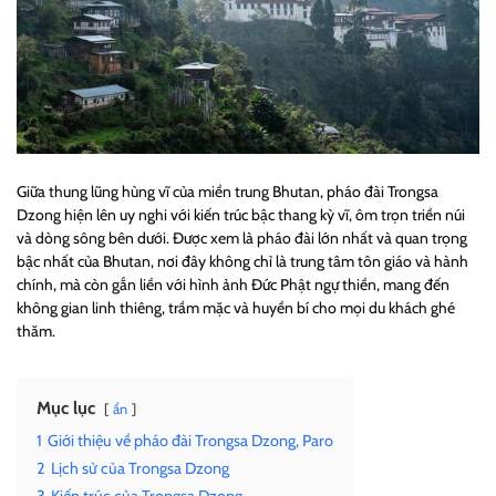
Giữa thung lũng hùng vĩ của miền trung Bhutan, pháo đài Trongsa
Dzong hiện lên uy nghi với kiến trúc bậc thang kỳ vĩ, ôm trọn triền núi
và dòng sông bên dưới. Được xem là pháo đài lớn nhất và quan trọng
bậc nhất của Bhutan, nơi đây không chỉ là trung tâm tôn giáo và hành
chính, mà còn gắn liền với hình ảnh Đức Phật ngự thiền, mang đến
không gian linh thiêng, trầm mặc và huyền bí cho mọi du khách ghé
thăm.
Mục lục
ẩn
1
Giới thiệu về pháo đài Trongsa Dzong, Paro
2
Lịch sử của Trongsa Dzong