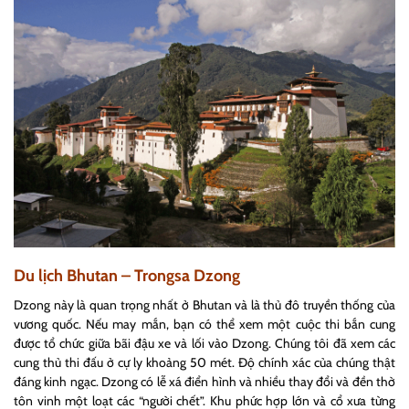
Du lịch Bhutan – Trongsa Dzong
Dzong này là quan trọng nhất ở Bhutan và là thủ đô truyền thống của
vương quốc. Nếu may mắn, bạn có thể xem một cuộc thi bắn cung
được tổ chức giữa bãi đậu xe và lối vào Dzong. Chúng tôi đã xem các
cung thủ thi đấu ở cự ly khoảng 50 mét. Độ chính xác của chúng thật
đáng kinh ngạc. Dzong có lễ xá điển hình và nhiều thay đổi và đền thờ
tôn vinh một loạt các “người chết”. Khu phức hợp lớn và cổ xưa từng