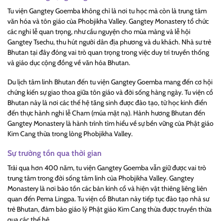
Tu viện Gangtey Goemba không chỉ là nơi tu học mà còn là trung tâm
văn hóa và tôn giáo của Phobjikha Valley. Gangtey Monastery tổ chức
các nghi lễ quan trọng, như cầu nguyện cho mùa màng và lễ hội
Gangtey Tsechu, thu hút người dân địa phương và du khách. Nhà sư trẻ
Bhutan tại đây đóng vai trò quan trọng trong việc duy trì truyền thống
và giáo dục cộng đồng về văn hóa Bhutan.
Du lịch tâm linh Bhutan đến tu viện Gangtey Goemba mang đến cơ hội
chứng kiến sự giao thoa giữa tôn giáo và đời sống hàng ngày. Tu viện cổ
Bhutan này là nơi các thế hệ tăng sinh được đào tạo, từ học kinh điển
đến thực hành nghi lễ Cham (múa mặt nạ). Hành hương Bhutan đến
Gangtey Monastery là hành trình tìm hiểu về sự bền vững của Phật giáo
Kim Cang thừa trong lòng Phobjikha Valley.
Sự trường tồn qua thời gian
Trải qua hơn 400 năm, tu viện Gangtey Goemba vẫn giữ được vai trò
trung tâm trong đời sống tâm linh của Phobjikha Valley. Gangtey
Monastery là nơi bảo tồn các bản kinh cổ và hiện vật thiêng liêng liên
quan đến Pema Lingpa. Tu viện cổ Bhutan này tiếp tục đào tạo nhà sư
trẻ Bhutan, đảm bảo giáo lý Phật giáo Kim Cang thừa được truyền thừa
qua các thế hệ.