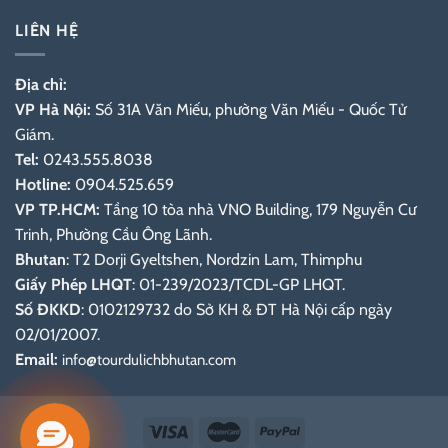
LIÊN HỆ
Địa chỉ:
VP Hà Nội:
Số 31A Văn Miếu, phường Văn Miếu - Quốc Tử
Giám.
Tel:
0243.555.8038
Hotline:
0904.525.659
VP TP.HCM:
Tầng 10 tòa nhà VNO Building, 179 Nguyễn Cư
Trinh, Phường Cầu Ông Lãnh.
Bhutan
: T2 Dorji Gyeltshen, Nordzin Lam, Thimphu
Giấy Phép LHQT
: 01-239/2023/TCDL-GP LHQT.
Số ĐKKD
: 0102129732 do Sở KH & ĐT Hà Nội cấp ngày
02/01/2007.
Email:
info@tourdulichbhutan.com