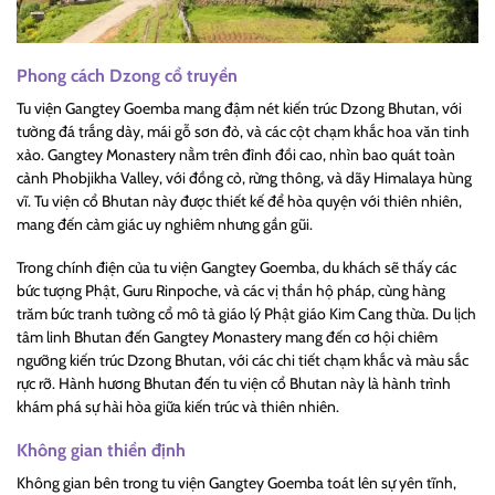
Phong cách Dzong cổ truyền
Tu viện Gangtey Goemba mang đậm nét kiến trúc Dzong Bhutan, với
tường đá trắng dày, mái gỗ sơn đỏ, và các cột chạm khắc hoa văn tinh
xảo. Gangtey Monastery nằm trên đỉnh đồi cao, nhìn bao quát toàn
cảnh Phobjikha Valley, với đồng cỏ, rừng thông, và dãy Himalaya hùng
vĩ. Tu viện cổ Bhutan này được thiết kế để hòa quyện với thiên nhiên,
mang đến cảm giác uy nghiêm nhưng gần gũi.
Trong chính điện của tu viện Gangtey Goemba, du khách sẽ thấy các
bức tượng Phật, Guru Rinpoche, và các vị thần hộ pháp, cùng hàng
trăm bức tranh tường cổ mô tả giáo lý Phật giáo Kim Cang thừa. Du lịch
tâm linh Bhutan đến Gangtey Monastery mang đến cơ hội chiêm
ngưỡng kiến trúc Dzong Bhutan, với các chi tiết chạm khắc và màu sắc
rực rỡ. Hành hương Bhutan đến tu viện cổ Bhutan này là hành trình
khám phá sự hài hòa giữa kiến trúc và thiên nhiên.
Không gian thiền định
Không gian bên trong tu viện Gangtey Goemba toát lên sự yên tĩnh,