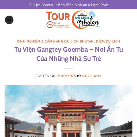
Skip
Du Lịch Bhutan - Hành Trình Bình An & Hạnh Phúc
to
content
KINH NGHIỆM & CẨM NANG DU LỊCH BHUTAN
,
ĐIỂM DU LỊCH
Tu Viện Gangtey Goemba – Nơi Ẩn Tu
Của Những Nhà Sư Trẻ
POSTED ON
21/10/2025
BY
NGỌC ANH