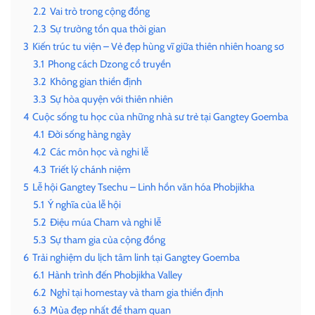
2.2
Vai trò trong cộng đồng
2.3
Sự trường tồn qua thời gian
3
Kiến trúc tu viện – Vẻ đẹp hùng vĩ giữa thiên nhiên hoang sơ
3.1
Phong cách Dzong cổ truyền
3.2
Không gian thiền định
3.3
Sự hòa quyện với thiên nhiên
4
Cuộc sống tu học của những nhà sư trẻ tại Gangtey Goemba
4.1
Đời sống hàng ngày
4.2
Các môn học và nghi lễ
4.3
Triết lý chánh niệm
5
Lễ hội Gangtey Tsechu – Linh hồn văn hóa Phobjikha
5.1
Ý nghĩa của lễ hội
5.2
Điệu múa Cham và nghi lễ
5.3
Sự tham gia của cộng đồng
6
Trải nghiệm du lịch tâm linh tại Gangtey Goemba
6.1
Hành trình đến Phobjikha Valley
6.2
Nghỉ tại homestay và tham gia thiền định
6.3
Mùa đẹp nhất để tham quan