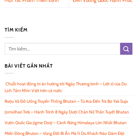
Một Tác Phẩm Thiền Định
Đến Vương Quốc Hạnh Phúc
TÌM KIẾM
BÀI VIẾT GẦN NHẤT
Chuỗi hoạt động tri ân hướng tới Ngày Thương binh – Liệt sĩ của Du
Lịch Tầm Nhìn Việt trên cả nước
Rượu Và Đồ Uống Truyền Thống Bhutan – Từ Ara Đến Trà Bơ Yak Suja
Jomolhari Trek – Hành Trình 8 Ngày Dưới Chân Nữ Thần Tuyết Bhutan
Vườn Quốc Gia Jigme Dorji – Cánh Rừng Himalaya Lớn Nhất Bhutan
Miền Đông Bhutan – Vùng Đất Bí Ẩn Mà Ít Du Khách Nào Dám Đặt