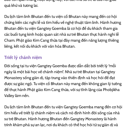
quá khứ và tương lai.
Du lịch tâm linh Bhutan đến tu viện cổ Bhutan này mang đến cơ hội
chứng kiến các nghi lễ và tìm hiểu về nghệ thuật tâm linh. Hành hương
Bhutan đến tu viện Gangtey Goemba là cơ hội để du khách tham gia
các buổi tụng kinh hoặc quan sát nhà sư trẻ Bhutan thực hành nghi lễ
Cham. Phật giáo Kim Cang thừa tại đây mang đến năng lượng thiêng
liêng, kết nối du khách với văn hóa Bhutan.
Triết lý chánh niệm
Đời sống tại tu viện Gangtey Goemba được dẫn dắt bởi triết lý “mỗi
ngày là một bài học về chánh niệm”. Nhà sư trẻ Bhutan tại Gangtey
Monastery sống giản dị, tập trung vào thiền định và học hỏi để đạt
được sự giác ngộ. Tu viện cổ Bhutan này mang đến không gian lý tưởng
để thực hành Phật giáo Kim Cang thừa, với sự tĩnh lặng của Phobjikha
Valley làm nền.
Du lịch tâm linh Bhutan đến tu viện Gangtey Goemba mang đến cơ hội
tìm hiểu về triết lý chánh niệm và cách nó định hình đời sống của nhà
sư trẻ Bhutan. Hành hương Bhutan đến Gangtey Monastery là hành
trình khám phá sự an lạc, nơi du khách có thể học hỏi từ sự giản dị và