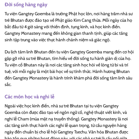
Đời sống hàng ngày
Tu viện Gangtey Goemba là trường Phật học lớn, nơi hàng trăm nhà sư
trẻ Bhutan được đào tạo về Phật giáo Kim Cang thừa. Mỗi ngày của họ
bắt đầu từ 4 giờ sáng với thiền định, tụng kinh, và học kinh điển.
Gangtey Monastery mang đến không gian thanh tịnh, giúp các tăng
sinh tập trung vào việc thực hành chánh niệm và giác ngộ.
Du lịch tâm linh Bhutan đến tu viện Gangtey Goemba mang đến cơ hội
gặp gỡ nhà sư trẻ Bhutan, tìm hiểu về đời sống tu hành giản dị của họ.
Tu viện cổ Bhutan này là nơi các tăng sinh học hỏi về lòng từ bi và trí
tuệ, với mỗi ngày là một bài học về sự tỉnh thức. Hành hương Bhutan
đến Gangtey Monastery là hành trình khám phá đời sống tâm linh sâu
sắc.
Các môn học và nghi lễ
Ngoài việc học kinh điển, nhà sư trẻ Bhutan tại tu viện Gangtey
Goemba còn được đào tạo về ngôn ngữ cổ, nghệ thuật viết kinh, và
nghi lễ Cham (múa mặt nạ truyền thống). Gangtey Monastery là nơi
các tăng sinh thực hành các nghi lễ quan trọng, từ cầu nguyện hàng
ngày đến chuẩn bị cho lễ hội Gangtey Tsechu. Văn hóa Bhutan được
bảo tồn qua những hoạt động này, với các nhà sư trẻ là cầu nối giữa