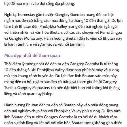
hội để hòa mình vào đời sống địa phương.
Nghỉ tại homestay gần tu viện Gangtey Goemba mang đến cơ hội
ngắm hạc đen cổ trắng vào mùa đông, từ tháng 10 đến tháng 3. Du lịch
tâm linh Bhutan đến Phobjikha Valley mang đến trải nghiệm gần gũi
với thiên nhiên và văn hóa Bhutan, với các câu chuyện về Pema Lingpa
và Gangtey Monastery. Hành hương Bhutan đến tu viện cổ Bhutan này
là hành trình tìm về sự an lạc và kết nối tâm linh.
Mùa đẹp nhất để tham quan
Thời điểm lý tưởng nhất để đến tu viện Gangtey Goemba là từ tháng
10 đến tháng 3, khi Phobjikha Valley được bao phủ bởi mây và sương
mù, tạo khung cảnh huyền ảo. Du lịch tâm linh Bhutan vào mùa này
mang đến cơ hội ngắm hạc đen cổ trắng và tham gia lễ hội Gangtey
Tsechu. Gangtey Monastery trở nên đặc biệt hơn với không khí thiêng
liêng và cảnh quan tuyệt đẹp.
Hành hương Bhutan đến tu viện cổ Bhutan này vào mùa đông mang
đến trải nghiệm chụp ảnh với Phobjikha Valley phủ sương. Du lịch tâm
linh Bhutan đến tu viện Gangtey Goemba là cơ hội để du khách cảm
nhận sự tĩnh lặng và kết nối với văn hóa Bhutan trong không gian thiên