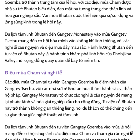
Goemba trở thành trung tâm của lễ hội, với các điệu múa Cham được
nhà sư trẻ Bhutan biểu diễn, đeo mặt nạ tượng trưng cho thần linh và
hóa giải nghiệp xấu. Văn hóa Bhutan được thể hiện qua sự sôi động và
lòng sùng kính trong lễ hội này.
Du lịch tâm linh Bhutan đến Gangtey Monastery vào mùa Gangtey
Tsechu mang đến cơ hội hòa mình vào không khí linh thiêng, với các
nghi lễ cầu nguyện và điệu múa đầy màu sắc. Hành hương Bhutan đến
tu viện cổ Bhutan này là hành trình khám phá linh hồn của Phobjikha
Valley, nơi cộng đồng quây quần để bày tỏ niềm tin.
Điệu múa Cham và nghi lễ
Các điệu múa Cham tại tu viện Gangtey Goemba là điểm nhấn của
Gangtey Tsechu, với các nhà sư trẻ Bhutan hóa thân thành các vị thần
hộ pháp. Gangtey Monastery tổ chức các nghi lễ cầu nguyện để mang
lại phước lành và hóa giải nghiệp xấu cho cộng đồng. Tu viện cổ Bhutan
này trở thành không gian thiêng liêng, nơi du khách có thể chứng kiến
sự giao thoa giữa nghệ thuật và tâm linh.
Du lịch tâm linh Bhutan đến tu viện Gangtey Goemba vào mùa lễ hội
mang đến cơ hội chụp ảnh các điệu múa Cham và tham gia các nghi lễ