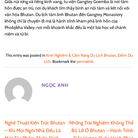
Giữa núi rừng và tiếng kinh vang, tu viện Gangtey Goemba là nơi tâm
hồn được an trú, nơi du khách tìm thấy bình an nội tâm và kết nối với
văn hóa Bhutan. Du lịch tâm linh Bhutan đến Gangtey Monastery
không chỉ là chuyến đi mà là hành trình khám phá linh hồn của
Phobjikha Valley, nơi mỗi khoảnh khắc đều là một bài học về chánh
niệm và từ bi.
This entry was posted in
Kinh Nghiệm & Cẩm Nang Du Lịch Bhutan
,
Điểm Du
Lịch
. Bookmark the
permalink
.
NGỌC ANH
Nghệ Thuật Kiến Trúc Bhutan
Những Trải Nghiệm Không Thể
– Khi Mọi Ngôi Nhà Đều Là
Bỏ Lỡ Ở Bhutan – Hành Trình