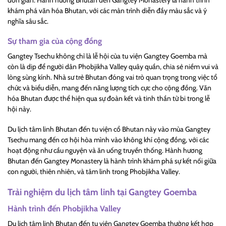
đơn giản. Hành hương Bhutan đến Gangtey Monastery là hành trình
khám phá văn hóa Bhutan, với các màn trình diễn đầy màu sắc và ý
nghĩa sâu sắc.
Sự tham gia của cộng đồng
Gangtey Tsechu không chỉ là lễ hội của tu viện Gangtey Goemba mà
còn là dịp để người dân Phobjikha Valley quây quần, chia sẻ niềm vui và
lòng sùng kính. Nhà sư trẻ Bhutan đóng vai trò quan trọng trong việc tổ
chức và biểu diễn, mang đến năng lượng tích cực cho cộng đồng. Văn
hóa Bhutan được thể hiện qua sự đoàn kết và tinh thần từ bi trong lễ
hội này.
Du lịch tâm linh Bhutan đến tu viện cổ Bhutan này vào mùa Gangtey
Tsechu mang đến cơ hội hòa mình vào không khí cộng đồng, với các
hoạt động như cầu nguyện và ăn uống truyền thống. Hành hương
Bhutan đến Gangtey Monastery là hành trình khám phá sự kết nối giữa
con người, thiên nhiên, và tâm linh trong Phobjikha Valley.
Trải nghiệm du lịch tâm linh tại Gangtey Goemba
Hành trình đến Phobjikha Valley
Du lịch tâm linh Bhutan đến tu viện Gangtey Goemba thường kết hợp