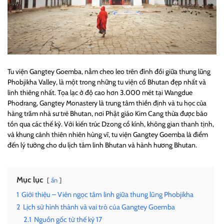
Tu viện Gangtey Goemba, nằm cheo leo trên đỉnh đồi giữa thung lũng
Phobjikha Valley, là một trong những tu viện cổ Bhutan đẹp nhất và
linh thiêng nhất. Tọa lạc ở độ cao hơn 3.000 mét tại Wangdue
Phodrang, Gangtey Monastery là trung tâm thiền định và tu học của
hàng trăm nhà sư trẻ Bhutan, nơi Phật giáo Kim Cang thừa được bảo
tồn qua các thế kỷ. Với kiến trúc Dzong cổ kính, không gian thanh tịnh,
và khung cảnh thiên nhiên hùng vĩ, tu viện Gangtey Goemba là điểm
đến lý tưởng cho du lịch tâm linh Bhutan và hành hương Bhutan.
Mục lục
ẩn
1
Giới thiệu – Viên ngọc tâm linh giữa thung lũng Phobjikha
2
Lịch sử hình thành và vai trò của Gangtey Goemba
2.1
Nguồn gốc từ thế kỷ 17