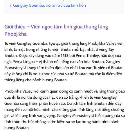
7
Gangtey Goemba, nơi an trú của tâm hồn
Giới thiệu – Viên ngọc tâm linh giữa thung lũng
Phobjikha
Tu viện Gangtey Goemba, tọa lạc giữa thung lũng Phobjikha Valley yên
bình, là một trong những tu viện Bhutan nổi bật nhất ở vùng Tây
Bhutan. Được xây dựng vào năm 1613 bởi Pema Thinley, hậu duệ của
ngài Pema Lingpa – vị thánh nổi tiếng của văn hóa Bhutan, Gangtey
Monastery là trung tâm thiền định lớn nhất khu vực. Tu viện cổ Bhutan
này không chỉ là nơi tu học của nhà sư trẻ Bhutan mà còn là điểm đến
thiêng liêng cho hành hương Bhutan.
Phobjikha Valley, với cảnh quan đồng cỏ xanh mướt và rừng thông bao
quanh, là nơi trú đông của hạc đen cổ trắng, khiến tu viện Gangtey
Goemba càng thêm phần huyền ảo. Du lịch tâm linh Bhutan đến đây
mang đến cơ hội hòa mình vào không gian tĩnh lặng, nơi tiếng chuông
gió và lời tụng kinh vang vọng. Gangtey Monastery là biểu tượng của sự
tỉnh thức, thu hút những ai tìm kiếm sự an lạc trong hành trình hành
hương Bhutan.