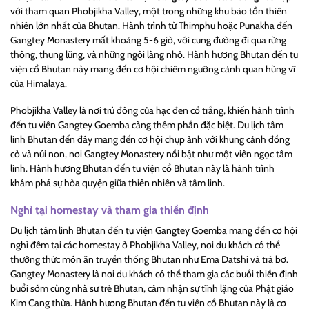
với tham quan Phobjikha Valley, một trong những khu bảo tồn thiên
nhiên lớn nhất của Bhutan. Hành trình từ Thimphu hoặc Punakha đến
Gangtey Monastery mất khoảng 5-6 giờ, với cung đường đi qua rừng
thông, thung lũng, và những ngôi làng nhỏ. Hành hương Bhutan đến tu
viện cổ Bhutan này mang đến cơ hội chiêm ngưỡng cảnh quan hùng vĩ
của Himalaya.
Phobjikha Valley là nơi trú đông của hạc đen cổ trắng, khiến hành trình
đến tu viện Gangtey Goemba càng thêm phần đặc biệt. Du lịch tâm
linh Bhutan đến đây mang đến cơ hội chụp ảnh với khung cảnh đồng
cỏ và núi non, nơi Gangtey Monastery nổi bật như một viên ngọc tâm
linh. Hành hương Bhutan đến tu viện cổ Bhutan này là hành trình
khám phá sự hòa quyện giữa thiên nhiên và tâm linh.
Nghỉ tại homestay và tham gia thiền định
Du lịch tâm linh Bhutan đến tu viện Gangtey Goemba mang đến cơ hội
nghỉ đêm tại các homestay ở Phobjikha Valley, nơi du khách có thể
thưởng thức món ăn truyền thống Bhutan như Ema Datshi và trà bơ.
Gangtey Monastery là nơi du khách có thể tham gia các buổi thiền định
buổi sớm cùng nhà sư trẻ Bhutan, cảm nhận sự tĩnh lặng của Phật giáo
Kim Cang thừa. Hành hương Bhutan đến tu viện cổ Bhutan này là cơ