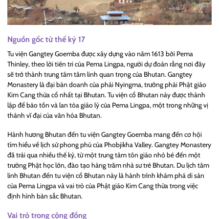
Nguồn gốc từ thế kỷ 17
Tu viện Gangtey Goemba được xây dựng vào năm 1613 bởi Pema
Thinley, theo lời tiên tri của Pema Lingpa, người dự đoán rằng nơi đây
sẽ trở thành trung tâm tâm linh quan trọng của Bhutan. Gangtey
Monastery là đại bản doanh của phái Nyingma, trường phái Phật giáo
Kim Cang thừa cổ nhất tại Bhutan. Tu viện cổ Bhutan này được thành
lập để bảo tồn và lan tỏa giáo lý của Pema Lingpa, một trong những vị
thánh vĩ đại của văn hóa Bhutan.
Hành hương Bhutan đến tu viện Gangtey Goemba mang đến cơ hội
tìm hiểu về lịch sử phong phú của Phobjikha Valley. Gangtey Monastery
đã trải qua nhiều thế kỷ, từ một trung tâm tôn giáo nhỏ bé đến một
trường Phật học lớn, đào tạo hàng trăm nhà sư trẻ Bhutan. Du lịch tâm
linh Bhutan đến tu viện cổ Bhutan này là hành trình khám phá di sản
của Pema Lingpa và vai trò của Phật giáo Kim Cang thừa trong việc
định hình bản sắc Bhutan.
Vai trò trong cộng đồng