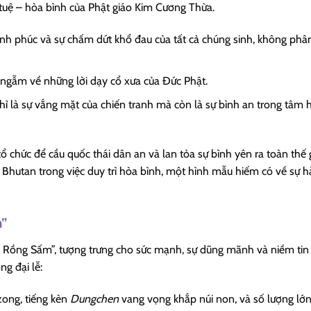
trí tuệ – hòa bình của Phật giáo Kim Cương Thừa.
ạnh phúc và sự chấm dứt khổ đau của tất cả chúng sinh, không phâ
y ngẫm về những lời dạy cổ xưa của Đức Phật.
chỉ là sự vắng mặt của chiến tranh mà còn là sự bình an trong tâm 
 chức để cầu quốc thái dân an và lan tỏa sự bình yên ra toàn thế g
Bhutan trong việc duy trì hòa bình, một hình mẫu hiếm có về sự h
m”
a Rồng Sấm”, tượng trưng cho sức mạnh, sự dũng mãnh và niềm tin
ng đại lễ:
zong, tiếng kèn
Dungchen
vang vọng khắp núi non, và số lượng lớ