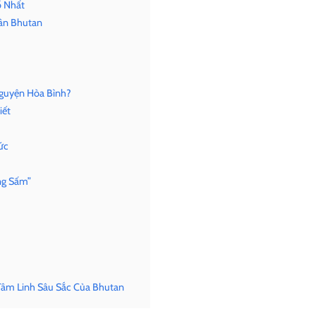
ổ Nhất
Dân Bhutan
guyện Hòa Bình?
iết
ức
ng Sấm”
Tâm Linh Sâu Sắc Của Bhutan