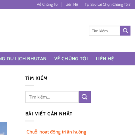
Về Chúng Tôi
Liên Hệ
Tại Sao Lại Chọn Chúng Tôi?
Tìm
kiếm:
NG DU LỊCH BHUTAN
VỀ CHÚNG TÔI
LIÊN HỆ
TÌM KIẾM
BÀI VIẾT GẦN NHẤT
Chuỗi hoạt động tri ân hướng