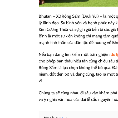
Bhutan – Xứ Rồng Sấm (Druk Yul) – là một qu
lý lãnh đạo. Sự bình yên và hạnh phúc này k
Kim Cương Thừa và sự gìn giữ bền bỉ các giá
Bình là một sự kiện không chỉ mang tầm quốc
mạnh tinh thần của dân tộc để hướng về Bhut
Nếu bạn đang tìm kiếm một trải nghiệm
du l
cho phép bạn thấu hiểu tận cùng chiều sâu t
Rồng Sấm là lựa chọn không thể bỏ qua. Đây
niệm, đốt đèn bơ và dâng cúng, tạo ra một 
vĩ.
Chúng ta sẽ cùng nhau đi sâu vào khám phá n
và ý nghĩa văn hóa của đại lễ cầu nguyện hò