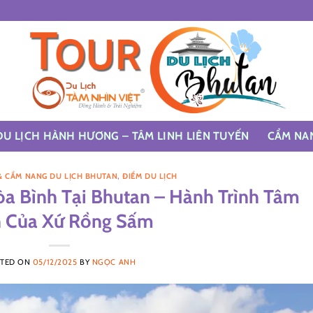
DU LỊCH HÀNH HƯƠNG – TÂM LINH LIÊN TUYẾN
CẨM NA
& CẨM NANG DU LỊCH BHUTAN
,
ĐIỂM DU LỊCH
a Bình Tại Bhutan – Hành Trình Tâm
h Của Xứ Rồng Sấm
TED ON
05/12/2025
BY
NGỌC ANH