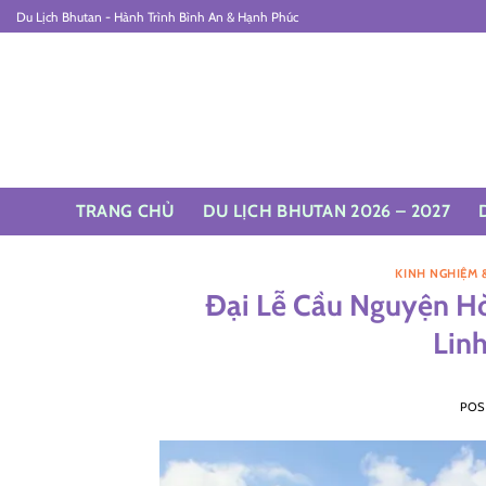
Skip
Du Lịch Bhutan - Hành Trình Bình An & Hạnh Phúc
to
content
TRANG CHỦ
DU LỊCH BHUTAN 2026 – 2027
KINH NGHIỆM 
Đại Lễ Cầu Nguyện Hò
Lin
POS