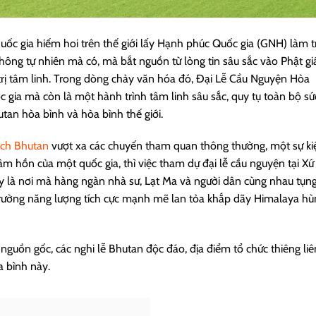
ốc gia hiếm hoi trên thế giới lấy Hạnh phúc Quốc gia (GNH) làm tr
hông tự nhiên mà có, mà bắt nguồn từ lòng tin sâu sắc vào Phật gi
 trị tâm linh. Trong dòng chảy văn hóa đó, Đại Lễ Cầu Nguyện Hòa
 gia mà còn là một hành trình tâm linh sâu sắc, quy tụ toàn bộ sứ
an hòa bình và hòa bình thế giới.
ịch Bhutan
vượt xa các chuyến tham quan thông thường, một sự ki
âm hồn của một quốc gia, thì việc tham dự đại lễ cầu nguyện tại Xứ
 là nơi mà hàng ngàn nhà sư, Lạt Ma và người dân cùng nhau tụn
trường năng lượng tích cực mạnh mẽ lan tỏa khắp dãy Himalaya hù
guồn gốc, các nghi lễ Bhutan độc đáo, địa điểm tổ chức thiêng li
a bình này.