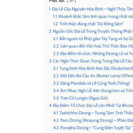
Mục lục
ẩn
1
Đại Lễ Cầu Nguyện Hòa Bình – Nghi Thức Tâm
1.1
Khoảnh khắc tâm linh quan trọng nhất n
1.2
Tinh thần đúng chất “Xứ Rồng Sấm”
2
Nguồn Gốc Đại Lễ Trong Truyền Thống Phật
2.1
Bắt nguồn từ Phật giáo Tây Tạng và Sự G
2.2
Liên quan đến Văn hóa Thờ Thần Bảo Hộ
2.3
Địa điểm tổ chức: Những Dzong cổ và Tu 
3
Các Nghi Thức Quan Trọng Trong Đại Lễ Cầ
3.1
Tụng Kinh Hòa Bình Kéo Dài (Drubchen
3.2
Đốt Đèn Bơ Cầu An (Butter Lamp Offeri
3.3
Dâng Mandala và Lễ Cúng Tsok (Tshog)
3.4
Âm Nhạc Nghi Lễ: Kèn Dungchen và Trố
3.5
Treo Cờ Lungta (Ngựa Gió)
4
Địa Điểm Tổ Chức Đại Lễ Lớn Nhất Tại Bhut
4.1
Tashichho Dzong – Trung Tâm Tinh Thần
4.2
Paro Dzong (Rinpung Dzong) – Pháo Đà
4.3
Punakha Dzong – “Cung Điện Tuyệt Tác”