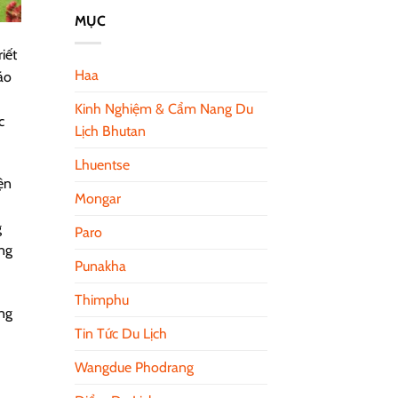
MỤC
iết
Haa
áo
Kinh Nghiệm & Cẩm Nang Du
c
Lịch Bhutan
Lhuentse
ện
Mongar
g
Paro
ng
Punakha
Thimphu
êng
Tin Tức Du Lịch
Wangdue Phodrang