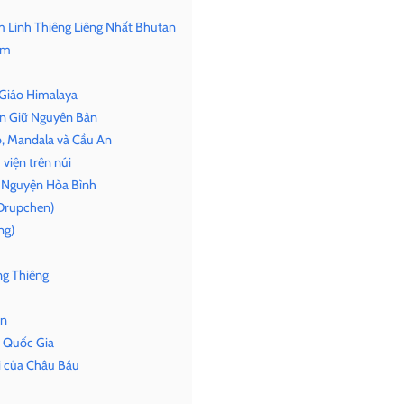
 Linh Thiêng Liêng Nhất Bhutan
ăm
 Giáo Himalaya
ìn Giữ Nguyên Bản
, Mandala và Cầu An
viện trên núi
u Nguyện Hòa Bình
/Drupchen)
ng)
ng Thiêng
an
 Quốc Gia
i của Châu Báu