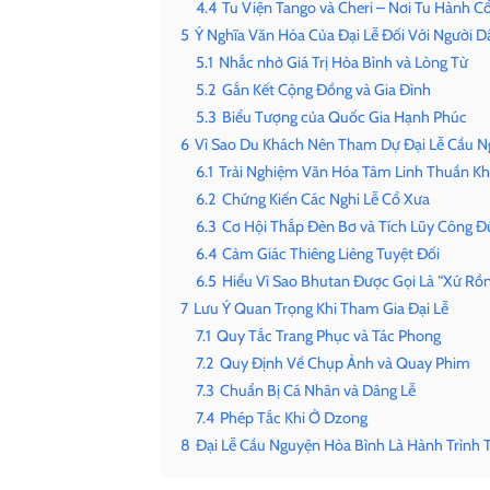
4.4
Tu Viện Tango và Cheri – Nơi Tu Hành C
5
Ý Nghĩa Văn Hóa Của Đại Lễ Đối Với Người 
5.1
Nhắc nhở Giá Trị Hòa Bình và Lòng Từ
5.2
Gắn Kết Cộng Đồng và Gia Đình
5.3
Biểu Tượng của Quốc Gia Hạnh Phúc
6
Vì Sao Du Khách Nên Tham Dự Đại Lễ Cầu N
6.1
Trải Nghiệm Văn Hóa Tâm Linh Thuần Kh
6.2
Chứng Kiến Các Nghi Lễ Cổ Xưa
6.3
Cơ Hội Thắp Đèn Bơ và Tích Lũy Công Đ
6.4
Cảm Giác Thiêng Liêng Tuyệt Đối
6.5
Hiểu Vì Sao Bhutan Được Gọi Là “Xứ Rồ
7
Lưu Ý Quan Trọng Khi Tham Gia Đại Lễ
7.1
Quy Tắc Trang Phục và Tác Phong
7.2
Quy Định Về Chụp Ảnh và Quay Phim
7.3
Chuẩn Bị Cá Nhân và Dâng Lễ
7.4
Phép Tắc Khi Ở Dzong
8
Đại Lễ Cầu Nguyện Hòa Bình Là Hành Trình 