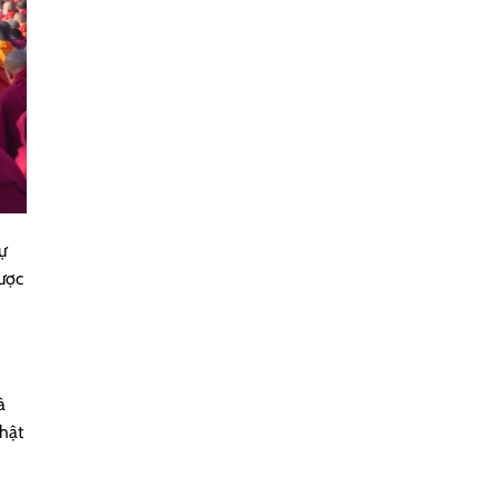
ự
được
à
hật