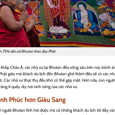
n 75% dân số Bhutan theo đạo Phật
o khắp Châu Á, các nhà sư tại Bhutan đều sống sâu trên núi, tránh ả
 Phật giáo mà khách du lịch đến Bhutan ghé thăm đều sẽ có các nh
ó. Các nhà sư thực thụ đều khó có thể gặp mặt. Hơn nữa, con ngườ
àng ít quấy rầy nơi sinh sống của các nhà sư.
ạnh Phúc hơn Giàu Sang
 người Bhutan lĩnh hội được mà cả những khách du lịch tới đây cũ