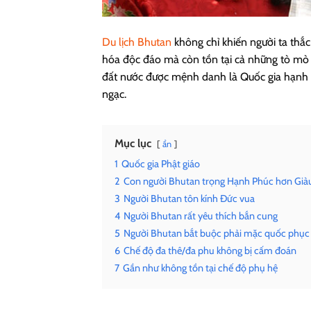
Du lịch Bhutan
không chỉ khiến người ta thắ
hóa độc đáo mà còn tồn tại cả những tò mò v
đất nước được mệnh danh là Quốc gia hạnh ph
ngạc.
Mục lục
ẩn
1
Quốc gia Phật giáo
2
Con người Bhutan trọng Hạnh Phúc hơn Già
3
Người Bhutan tôn kính Đức vua
4
Người Bhutan rất yêu thích bắn cung
5
Người Bhutan bắt buộc phải mặc quốc phục
6
Chế độ đa thê/đa phu không bị cấm đoán
7
Gần như không tồn tại chế độ phụ hệ