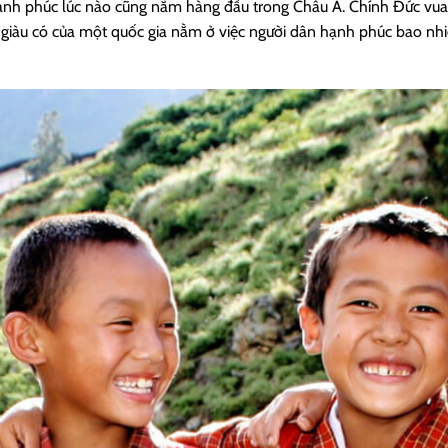
hạnh phúc lúc nào cũng nằm hàng đầu trong Châu Á. Chính Đức vua
 giàu có của một quốc gia nằm ở việc người dân hạnh phúc bao nh