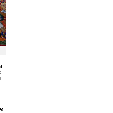
nh
à
i
ng