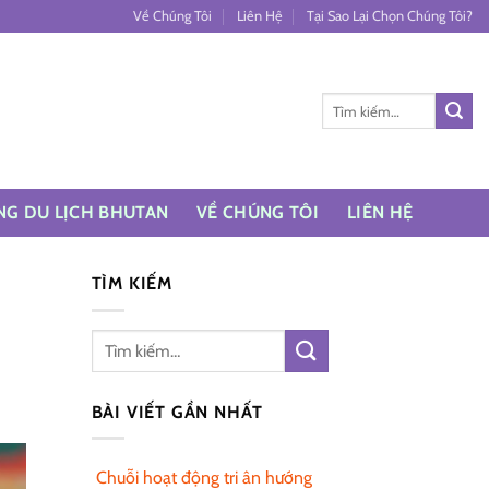
Về Chúng Tôi
Liên Hệ
Tại Sao Lại Chọn Chúng Tôi?
Tìm
kiếm:
NG DU LỊCH BHUTAN
VỀ CHÚNG TÔI
LIÊN HỆ
TÌM KIẾM
BÀI VIẾT GẦN NHẤT
Chuỗi hoạt động tri ân hướng