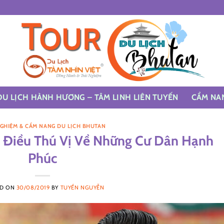
DU LỊCH HÀNH HƯƠNG – TÂM LINH LIÊN TUYẾN
CẨM NA
NGHIỆM & CẨM NANG DU LỊCH BHUTAN
7 Điều Thú Vị Về Những Cư Dân Hạnh
Phúc
ED ON
30/08/2019
BY
TUYỂN NGUYỄN