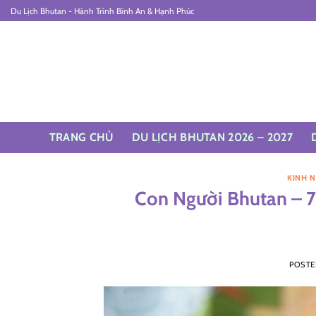
Skip
Du Lịch Bhutan - Hành Trình Bình An & Hạnh Phúc
to
content
TRANG CHỦ
DU LỊCH BHUTAN 2026 – 2027
KINH 
Con Người Bhutan – 
POST