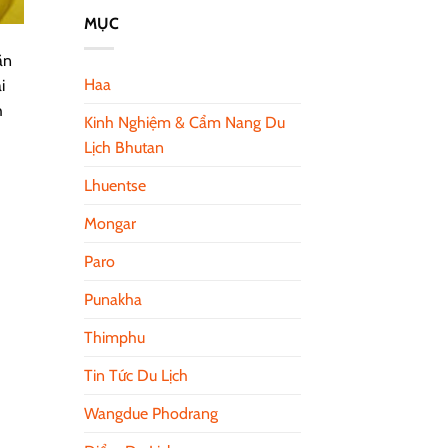
MỤC
ăn
Haa
i
h
Kinh Nghiệm & Cẩm Nang Du
Lịch Bhutan
Lhuentse
Mongar
Paro
Punakha
Thimphu
Tin Tức Du Lịch
Wangdue Phodrang