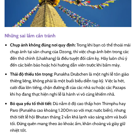
Những sai lầm cần tránh
Chụp ảnh không đúng nơi quy định:
Trong khi bạn có thể thoải mái
chụp ảnh tại sân chung của Dzong, thì việc chụp ảnh bên trong các
đền thờ chính (Lhakhang) là điều tuyệt đối cấm kỵ. Hãy luôn chú ý
đến các biển báo hoặc hỏi hướng dẫn viên trước khi bấm máy.
Thái độ thiếu tôn trọng:
Punakha Drubchen là một nghi lễ tôn giáo
thiêng liêng, không phải là một buổi biểu diễn tạp kỹ. Việc la hét,
cười đùa lớn tiếng, chặn đường đi của các nhà sư hoặc các Pazaps
khi họ đang thực hiện nghi lễ là hành vi vô cùng khiếm nhã.
Bỏ qua yếu tố thời tiết:
Dù nằm ở độ cao thấp hơn Thimphu hay
Paro (Punakha cao khoảng 1.200m so với mực nước biển), nhưng
thời tiết lễ hội Bhutan tháng 2 vẫn khá lạnh vào sáng sớm và buổi
tối. Đừng quên mang theo áo khoác ấm, khăn choàng và giày giữ
nhiệt tốt.