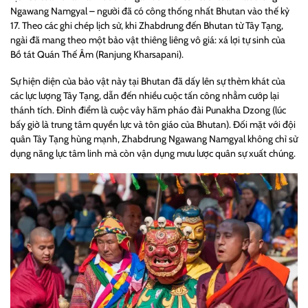
Ngawang Namgyal – người đã có công thống nhất Bhutan vào thế kỷ
17. Theo các ghi chép lịch sử, khi Zhabdrung đến Bhutan từ Tây Tạng,
ngài đã mang theo một bảo vật thiêng liêng vô giá: xá lợi tự sinh của
Bồ tát Quán Thế Âm (Ranjung Kharsapani).
Sự hiện diện của bảo vật này tại Bhutan đã dấy lên sự thèm khát của
các lực lượng Tây Tạng, dẫn đến nhiều cuộc tấn công nhằm cướp lại
thánh tích. Đỉnh điểm là cuộc vây hãm pháo đài Punakha Dzong (lúc
bấy giờ là trung tâm quyền lực và tôn giáo của Bhutan). Đối mặt với đội
quân Tây Tạng hùng mạnh, Zhabdrung Ngawang Namgyal không chỉ sử
dụng năng lực tâm linh mà còn vận dụng mưu lược quân sự xuất chúng.