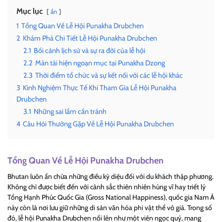
Mục lục
ẩn
1
Tổng Quan Về Lễ Hội Punakha Drubchen
2
Khám Phá Chi Tiết Lễ Hội Punakha Drubchen
2.1
Bối cảnh lịch sử và sự ra đời của lễ hội
2.2
Màn tái hiện ngoạn mục tại Punakha Dzong
2.3
Thời điểm tổ chức và sự kết nối với các lễ hội khác
3
Kinh Nghiệm Thực Tế Khi Tham Gia Lễ Hội Punakha
Drubchen
3.1
Những sai lầm cần tránh
4
Câu Hỏi Thường Gặp Về Lễ Hội Punakha Drubchen
Tổng Quan Về Lễ Hội Punakha Drubchen
Bhutan luôn ẩn chứa những điều kỳ diệu đối với du khách thập phương.
Không chỉ được biết đến với cảnh sắc thiên nhiên hùng vĩ hay triết lý
Tổng Hạnh Phúc Quốc Gia (Gross National Happiness), quốc gia Nam Á
này còn là nơi lưu giữ những di sản văn hóa phi vật thể vô giá. Trong số
đó, lễ hội Punakha Drubchen nổi lên như một viên ngọc quý, mang