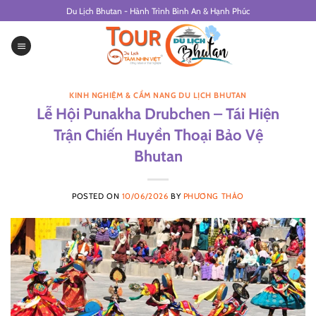
Skip
Du Lịch Bhutan - Hành Trình Bình An & Hạnh Phúc
to
content
KINH NGHIỆM & CẨM NANG DU LỊCH BHUTAN
Lễ Hội Punakha Drubchen – Tái Hiện
Trận Chiến Huyền Thoại Bảo Vệ
Bhutan
POSTED ON
10/06/2026
BY
PHƯƠNG THẢO