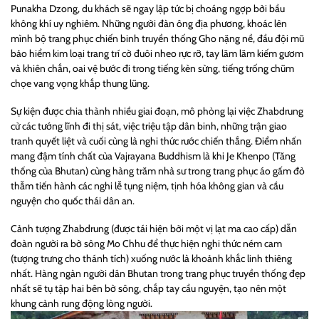
Punakha Dzong, du khách sẽ ngay lập tức bị choáng ngợp bởi bầu
không khí uy nghiêm. Những người đàn ông địa phương, khoác lên
mình bộ trang phục chiến binh truyền thống Gho nặng nề, đầu đội mũ
bảo hiểm kim loại trang trí cờ đuôi nheo rực rỡ, tay lăm lăm kiếm gươm
và khiên chắn, oai vệ bước đi trong tiếng kèn sừng, tiếng trống chũm
chọe vang vọng khắp thung lũng.
Sự kiện được chia thành nhiều giai đoạn, mô phỏng lại việc Zhabdrung
cử các tướng lĩnh đi thị sát, việc triệu tập dân binh, những trận giao
tranh quyết liệt và cuối cùng là nghi thức rước chiến thắng. Điểm nhấn
mang đậm tính chất của Vajrayana Buddhism là khi Je Khenpo (Tăng
thống của Bhutan) cùng hàng trăm nhà sư trong trang phục áo gấm đỏ
thẫm tiến hành các nghi lễ tụng niệm, tịnh hóa không gian và cầu
nguyện cho quốc thái dân an.
Cảnh tượng Zhabdrung (được tái hiện bởi một vị lạt ma cao cấp) dẫn
đoàn người ra bờ sông Mo Chhu để thực hiện nghi thức ném cam
(tượng trưng cho thánh tích) xuống nước là khoảnh khắc linh thiêng
nhất. Hàng ngàn người dân Bhutan trong trang phục truyền thống đẹp
nhất sẽ tụ tập hai bên bờ sông, chắp tay cầu nguyện, tạo nên một
khung cảnh rung động lòng người.