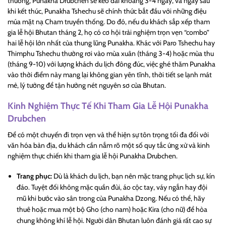
thường, Punakha Drubchen sẽ kéo dài khoảng 3-4 ngày, và ngay sau
khi kết thúc, Punakha Tshechu sẽ chính thức bắt đầu với những điệu
múa mặt nạ Cham truyền thống. Do đó, nếu du khách sắp xếp tham
gia lễ hội Bhutan tháng 2, họ có cơ hội trải nghiệm trọn vẹn “combo”
hai lễ hội lớn nhất của thung lũng Punakha. Khác với Paro Tshechu hay
Thimphu Tshechu thường rơi vào mùa xuân (tháng 3-4) hoặc mùa thu
(tháng 9-10) với lượng khách du lịch đông đúc, việc ghé thăm Punakha
vào thời điểm này mang lại không gian yên tĩnh, thời tiết se lạnh mát
mẻ, lý tưởng để tận hưởng nét nguyên sơ của Bhutan.
Kinh Nghiệm Thực Tế Khi Tham Gia Lễ Hội
Punakha
Drubchen
Để có một chuyến đi trọn vẹn và thể hiện sự tôn trọng tối đa đối với
văn hóa bản địa, du khách cần nắm rõ một số quy tắc ứng xử và kinh
nghiệm thực chiến khi tham gia lễ hội Punakha Drubchen.
Trang phục:
Dù là khách du lịch, bạn nên mặc trang phục lịch sự, kín
đáo. Tuyệt đối không mặc quần đùi, áo cộc tay, váy ngắn hay đội
mũ khi bước vào sân trong của Punakha Dzong. Nếu có thể, hãy
thuê hoặc mua một bộ Gho (cho nam) hoặc Kira (cho nữ) để hòa
chung không khí lễ hội. Người dân Bhutan luôn đánh giá rất cao sự