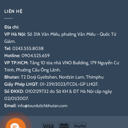
LIÊN HỆ
Địa chỉ:
VP Hà Nội:
Số 31A Văn Miếu, phường Văn Miếu - Quốc Tử
Giám.
Tel:
0243.555.8038
Hotline:
0904.525.659
VP TP.HCM:
Tầng 10 tòa nhà VNO Building, 179 Nguyễn Cư
Trinh, Phường Cầu Ông Lãnh.
Bhutan
: T2 Dorji Gyeltshen, Nordzin Lam, Thimphu
Giấy Phép LHQT
: 01-239/2023/TCDL-GP LHQT.
Số ĐKKD
: 0102129732 do Sở KH & ĐT Hà Nội cấp ngày
02/01/2007.
Email:
info@tourdulichbhutan.com