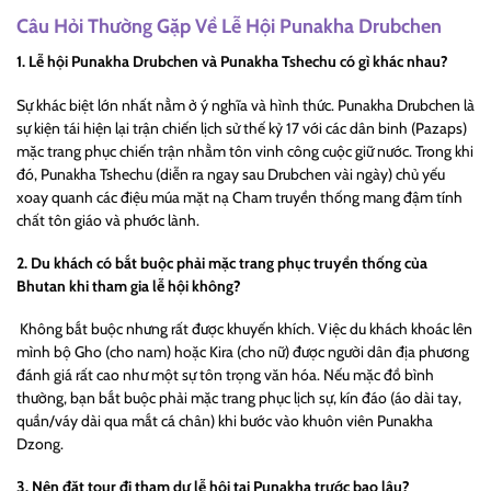
Câu Hỏi Thường Gặp Về Lễ Hội Punakha Drubchen
1. Lễ hội Punakha Drubchen và Punakha Tshechu có gì khác nhau?
Sự khác biệt lớn nhất nằm ở ý nghĩa và hình thức. Punakha Drubchen là
sự kiện tái hiện lại trận chiến lịch sử thế kỷ 17 với các dân binh (Pazaps)
mặc trang phục chiến trận nhằm tôn vinh công cuộc giữ nước. Trong khi
đó, Punakha Tshechu (diễn ra ngay sau Drubchen vài ngày) chủ yếu
xoay quanh các điệu múa mặt nạ Cham truyền thống mang đậm tính
chất tôn giáo và phước lành.
2. Du khách có bắt buộc phải mặc trang phục truyền thống của
Bhutan khi tham gia lễ hội không?
Không bắt buộc nhưng rất được khuyến khích. Việc du khách khoác lên
mình bộ Gho (cho nam) hoặc Kira (cho nữ) được người dân địa phương
đánh giá rất cao như một sự tôn trọng văn hóa. Nếu mặc đồ bình
thường, bạn bắt buộc phải mặc trang phục lịch sự, kín đáo (áo dài tay,
quần/váy dài qua mắt cá chân) khi bước vào khuôn viên Punakha
Dzong.
3. Nên đặt tour đi tham dự lễ hội tại Punakha trước bao lâu?