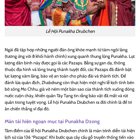
Lễ Hội Punakha Drubchen
Ngài đã tập hợp những người đàn ông khỏe mạnh từ tám ngôi làng
(tương ứng với 8 khối hành chính) xung quanh thung lũng Punakha. Lực
lượng dân binh này được gọi là các Pazaps. Bằng sự gan dạ, thông
thuộc địa hình và lòng trung thành tuyệt đối, các Pazaps đã đánh bật
lực lượng xâm lăng, bảo vệ an toàn cho pháo đài và thánh tích. Để
đánh lừa quân địch, Zhabdrung còn thực hiện một nghi lễ kịch tính bên
bờ sông Mo Chhu, giả vờ ném một bản sao của thánh tích xuống dòng
nước cuộn chảy, khiến quân Tây Tạng tin rằng bảo vật đã mất và rút
quân trong tuyệt vọng. Lễ hội Punakha Drubchen ra đời chính là để tri
ân chiến thắng vĩ đại đó.
Màn tái hiện ngoạn mục tại Punakha Dzong
Tâm điểm của lễ hội Punakha Drubchen chính là màn trình diễn tái hiện
lịch sử của 136 “Pazaps”. Khi bước qua cây cầu gỗ truyền thống tiến vào