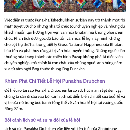
Việc diễn ra trước Punakha Tshechu khiến sự kiện này trở thành một “bí
mật” tuyệt vời cho những nhà tổ chức tour chuyên nghiệp và những du
khách muốn tận hưởng trọn vẹn văn hóa Bhutan mà không phải chen
chúc. Phân tích dưới góc độ bảo tồn văn hóa, lễ hội này minh chứng
cho cột trụ thứ hai trong triết lý Gross National Happiness của Bhutan:
bảo tồn và phát huy các giá trị văn hóa truyền thống. Những người dân
thường hóa trang thành các chiến binh Pazap không phải là diễn viên
chuyên nghiệp, mà chính là con cháu của những người anh hùng năm
xưa từ tám ngôi làng thuộc thung lũng Punakha.
Khám Phá Chi Tiết Lễ Hội Punakha Drubchen
Để hiểu rõ tại sao Punakha Drubchen lại có sức hút mãnh liệt đến vậy,
chúng ta cần đi sâu vào bối cảnh lịch sử, diễn biến chi tiết của buổi lễ và
vị trí của nó trong bức tranh tổng thể về văn hóa lễ hội tại vương quốc
Rồng Sấm.
Bối cảnh lịch sử và sự ra đời của lễ hội
Lịch sử của Punakha Drubchen gắn liền với tên tuổi của Zhabdrung