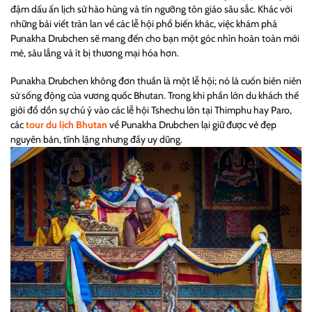
đậm dấu ấn lịch sử hào hùng và tín ngưỡng tôn giáo sâu sắc. Khác với
những bài viết tràn lan về các lễ hội phổ biến khác, việc khám phá
Punakha Drubchen sẽ mang đến cho bạn một góc nhìn hoàn toàn mới
mẻ, sâu lắng và ít bị thương mại hóa hơn.
Punakha Drubchen không đơn thuần là một lễ hội; nó là cuốn biên niên
sử sống động của vương quốc Bhutan. Trong khi phần lớn du khách thế
giới đổ dồn sự chú ý vào các lễ hội Tshechu lớn tại Thimphu hay Paro,
các
tour du lịch Bhutan
về Punakha Drubchen lại giữ được vẻ đẹp
nguyên bản, tĩnh lặng nhưng đầy uy dũng.