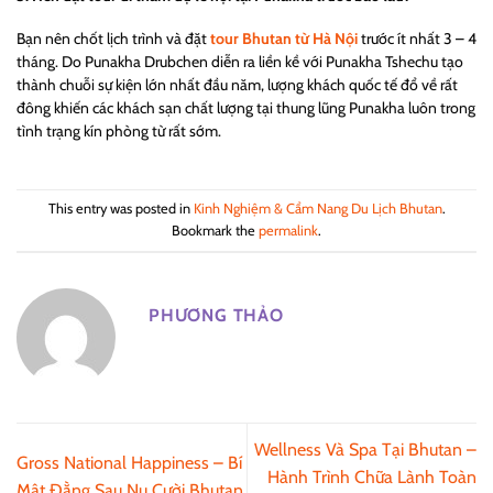
Bạn nên chốt lịch trình và đặt
tour Bhutan từ Hà Nội
trước ít nhất 3 – 4
tháng. Do Punakha Drubchen diễn ra liền kề với Punakha Tshechu tạo
thành chuỗi sự kiện lớn nhất đầu năm, lượng khách quốc tế đổ về rất
đông khiến các khách sạn chất lượng tại thung lũng Punakha luôn trong
tình trạng kín phòng từ rất sớm.
This entry was posted in
Kinh Nghiệm & Cẩm Nang Du Lịch Bhutan
.
Bookmark the
permalink
.
PHƯƠNG THẢO
Wellness Và Spa Tại Bhutan –
Gross National Happiness – Bí
Hành Trình Chữa Lành Toàn
Mật Đằng Sau Nụ Cười Bhutan