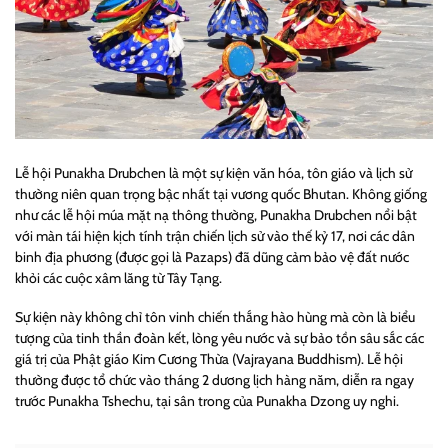
Lễ hội Punakha Drubchen là một sự kiện văn hóa, tôn giáo và lịch sử
thường niên quan trọng bậc nhất tại vương quốc Bhutan. Không giống
như các lễ hội múa mặt nạ thông thường, Punakha Drubchen nổi bật
với màn tái hiện kịch tính trận chiến lịch sử vào thế kỷ 17, nơi các dân
binh địa phương (được gọi là Pazaps) đã dũng cảm bảo vệ đất nước
khỏi các cuộc xâm lăng từ Tây Tạng.
Sự kiện này không chỉ tôn vinh chiến thắng hào hùng mà còn là biểu
tượng của tinh thần đoàn kết, lòng yêu nước và sự bảo tồn sâu sắc các
giá trị của Phật giáo Kim Cương Thừa (Vajrayana Buddhism). Lễ hội
thường được tổ chức vào tháng 2 dương lịch hàng năm, diễn ra ngay
trước Punakha Tshechu, tại sân trong của Punakha Dzong uy nghi.