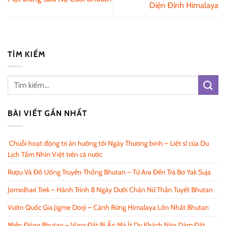
Diện Đỉnh Himalaya
TÌM KIẾM
BÀI VIẾT GẦN NHẤT
Chuỗi hoạt động tri ân hướng tới Ngày Thương binh – Liệt sĩ của Du
Lịch Tầm Nhìn Việt trên cả nước
Rượu Và Đồ Uống Truyền Thống Bhutan – Từ Ara Đến Trà Bơ Yak Suja
Jomolhari Trek – Hành Trình 8 Ngày Dưới Chân Nữ Thần Tuyết Bhutan
Vườn Quốc Gia Jigme Dorji – Cánh Rừng Himalaya Lớn Nhất Bhutan
Miền Đông Bhutan – Vùng Đất Bí Ẩn Mà Ít Du Khách Nào Dám Đặt