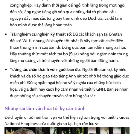
công nghiệp. Hãy dành thời gian để ngồi tĩnh lặng trong một ngôi
đền cổ, lắng nghe tiếng gió vờn qua những dải cờ phướn cầu
nguyện đầy màu sắc tung bay trên đỉnh đèo Dochula, và để tâm
hồn mình được thả lỏng hoàn toàn.
Trải nghiệm cai nghiện kỹ thuật số:
Dù các khách sạn tại Bhutan
đều có Wi-fi, nhưng lời khuyên tốt nhất là hãy tạm cất chiếc điện
thoại thông minh của bạn đi. Đừng quá bận tâm đến mạng xã hội.
Hãy thưởng thức một tách trà bơ (Suja) nóng hổi, ngắm nhìn thung
lũng mù sương và trò chuyện với những người bạn đồng hành.
Tương tác chân thành với người bản địa:
Người Bhutan cực kỳ hiếu
khách và đa số họ giao tiếp tiếng Anh rất tốt nhờ hệ thống giáo dục
miễn phí. Đừng ngần ngại hỏi họ về ý nghĩa của những bức bích
họa, về gia đình hay cách họ cảm nhận về triết lý GNH. Bạn sẽ nhận
được những câu chuyện truyền cảm hứng sâu sắc.
Những sai lầm văn hóa tối kỵ cần tránh
Để chuyến đi trở nên trọn vẹn và thể hiện sự tôn trọng với triết lý
Gross
National Happiness
của quốc gia sở tại, bạn cần lưu ý: