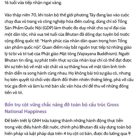
16 tuổi vừa tiếp nhận ngai vàng.
Vào thập niên 70, khi toàn bộ thế giới phương Tây đang lao vào cuộc
chạy đua vũ trang và công nghiệp hóa điên cuồng, dùng chỉ số Tổng
Sản Phẩm Quốc Nội (GDP) làm thước đo duy nhất cho sự vĩ đại của
một dân tộc, nhà vua trẻ tuổi của Bhutan đã dõng dạc tuyên bố trước
cộng đồng quốc tế: “Hạnh phúc của nhân dân quan trọng hơn Tổng
sản phẩm quốc nội”. Quan điểm này bắt nguồn trực tiếp từ những giáo
lý từ bi và trí tuệ của Phật giáo Mật tông (Vajrayana Buddhism). Người
Bhutan tin rằng, sự phát triển thực sự của nhân loại chỉ có thể đạt được
khi sự tiến bộ về mặt vật chất và sự thăng hoa về mặt tâm linh tinh
thần diễn ra song hành cùng nhau. Họ không bài trừ sự giàu có, nhưng
họ kiên quyết từ chối việc đánh đổi thiên nhiên thiêng liêng, phá vỡ cấu
trúc gia đình và làm lu mờ bản sắc văn hóa chỉ để thu về những đồng
tiền vô tri.
Bốn trụ cột vững chắc nâng đỡ toàn bộ cấu trúc
Gross
National Happiness
Để biến triết lý GNH trừu tượng thành những hành động thực tiễn
trong việc điều hành đất nước, chính phủ Bhutan đã xây dựng toàn bộ
hiến pháp và luật pháp dựa trên 4 trụ cột cơ bản, được đo lường qua 9