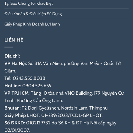
Tại Sao Chúng Tôi Khác Biệt
Điều Khoản & Điều Kiện Sử Dụng
Giấy Phép Kinh Doanh Lữ Hành
LIÊN HỆ
Địa chỉ:
VP Hà Nội:
Số 31A Văn Miếu, phường Văn Miếu - Quốc Tử
Giám.
Tel:
0243.555.8038
Hotline:
0904.525.659
VP TP.HCM:
Tầng 10 tòa nhà VNO Building, 179 Nguyễn Cư
Trinh, Phường Cầu Ông Lãnh.
Bhutan
: T2 Dorji Gyeltshen, Nordzin Lam, Thimphu
Giấy Phép LHQT
: 01-239/2023/TCDL-GP LHQT.
Số ĐKKD
: 0102129732 do Sở KH & ĐT Hà Nội cấp ngày
02/01/2007.