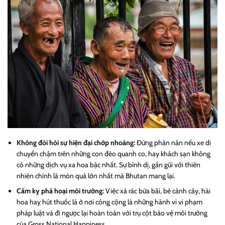
Không đòi hỏi sự hiện đại chớp nhoáng:
Đừng phàn nàn nếu xe di
chuyển chậm trên những con đèo quanh co, hay khách sạn không
có những dịch vụ xa hoa bậc nhất. Sự bình dị, gần gũi với thiên
nhiên chính là món quà lớn nhất mà Bhutan mang lại.
Cấm kỵ phá hoại môi trường:
Việc xả rác bừa bãi, bẻ cành cây, hái
hoa hay hút thuốc lá ở nơi công cộng là những hành vi vi phạm
pháp luật và đi ngược lại hoàn toàn với trụ cột bảo vệ môi trường
của
Gross National Happiness
.