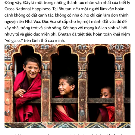
Đúng vậy. Đây là một trong những thành tựu nhân văn nhất của triết lý
Gross National Happiness
. Tại Bhutan, nếu một người lâm vào hoàn
cảnh không có đất canh tác, không có nhà ở, họ chỉ cần làm đơn thỉnh
nguyện lên Nhà Vua. Đức Vua sẽ cấp cho họ một mảnh đất vừa đủ để
xây nhà, trồng trọt và sinh sống. Kết hợp với mạng lưới an sinh xã hội
như y tế và giáo dục miễn phí, Bhutan đã triệt tiêu hoàn toàn khái niệm
“vô gia cư” trên lãnh thổ của mình.