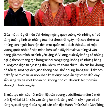
Giữa một thế giới hiện đại không ngừng quay cuồng với những chỉ số
tăng trưởng kinh tế, những tòa nhà chọc trời ngày một cao thêm và
những con người bận rộn đến mức quên mất cách thở sâu, có một
vương quốc nhỏ bé nép mình bên sườn dãy Himalaya hùng vĩ vẫn
đang giữ cho mình sự bình yên lặng lẽ. Vương quốc ấy không có những
đại lộ thênh thang rợp bóng xe hơi sang trọng, không có những bảng
quảng cáo điện tử rực sáng thâu đêm, và thậm chí thủ đô của họ không
hề tồn tại một cột đèn giao thông nào. Thế nhưng, hàng triệu lữ khách
từ khắp năm châu lại luôn khao khát được một lần đặt chân đến đây,
sẵn sàng chi trả một khoản phí không nhỏ chỉ để được hít thở bầu
không khí tĩnh lặng ấy.
Bí mật tạo nên sức hút mãnh liệt của vương quốc Bhutan nằm ở một
triết lý vĩ đại đã ăn sâu vào từng hơi thở, từng nhành cây ngọn cỏ và
từng nụ cười rạng rỡ của người dân bản địa:
Hạnh Phúc Quốc Dân Tổng