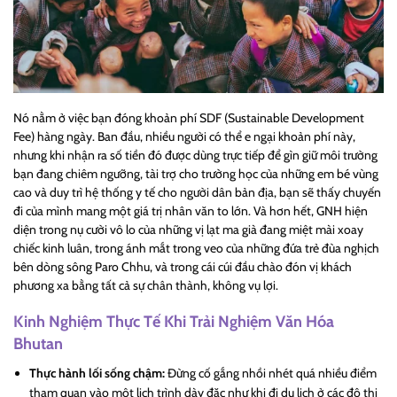
Nó nằm ở việc bạn đóng khoản phí SDF (Sustainable Development
Fee) hàng ngày. Ban đầu, nhiều người có thể e ngại khoản phí này,
nhưng khi nhận ra số tiền đó được dùng trực tiếp để gìn giữ môi trường
bạn đang chiêm ngưỡng, tài trợ cho trường học của những em bé vùng
cao và duy trì hệ thống y tế cho người dân bản địa, bạn sẽ thấy chuyến
đi của mình mang một giá trị nhân văn to lớn. Và hơn hết, GNH hiện
diện trong nụ cười vô lo của những vị lạt ma già đang miệt mài xoay
chiếc kinh luân, trong ánh mắt trong veo của những đứa trẻ đùa nghịch
bên dòng sông Paro Chhu, và trong cái cúi đầu chào đón vị khách
phương xa bằng tất cả sự chân thành, không vụ lợi.
Kinh Nghiệm Thực Tế Khi Trải Nghiệm Văn Hóa
Bhutan
Thực hành lối sống chậm:
Đừng cố gắng nhồi nhét quá nhiều điểm
tham quan vào một lịch trình dày đặc như khi đi du lịch ở các đô thị