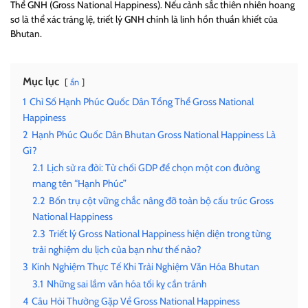
Thể GNH
(Gross National Happiness). Nếu cảnh sắc thiên nhiên hoang
sơ là thể xác tráng lệ, triết lý GNH chính là linh hồn thuần khiết của
Bhutan.
Mục lục
ẩn
1
Chỉ Số Hạnh Phúc Quốc Dân Tổng Thể Gross National
Happiness
2
Hạnh Phúc Quốc Dân Bhutan Gross National Happiness Là
Gì?
2.1
Lịch sử ra đời: Từ chối GDP để chọn một con đường
mang tên “Hạnh Phúc”
2.2
Bốn trụ cột vững chắc nâng đỡ toàn bộ cấu trúc Gross
National Happiness
2.3
Triết lý Gross National Happiness hiện diện trong từng
trải nghiệm du lịch của bạn như thế nào?
3
Kinh Nghiệm Thực Tế Khi Trải Nghiệm Văn Hóa Bhutan
3.1
Những sai lầm văn hóa tối kỵ cần tránh
4
Câu Hỏi Thường Gặp Về Gross National Happiness