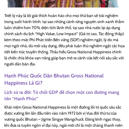
Triết lý này là lời giải thích hoàn hảo cho mọi thứ bạn sẽ trải nghiệm
trong suốt hành trình: tại sao những cánh rừng nguyên sinh xanh thẳm
luôn chiếm hơn 70% diện tích lãnh thổ, tại sao nhà nước lại áp dụng
chính sách du lịch “High Value, Low Impact” (Giá trị cao, Tác động thấp)
kèm theo mức Phí Phát triển Bền vững (SDF) nghiêm ngặt, lý do mà
mọi ngôi nhà, dù mới xây dựng, đều phải tuân thủ nghiêm ngặt các họa
tiết kiến trúc truyền thống. Thấu hiểu
Gross National Happiness
chính
là chiếc chìa khóa vạn năng giúp bạn mở ra cánh cửa kết nối sâu sắc với
người dân bản địa.
Hạnh Phúc Quốc Dân Bhutan
Gross National
Happiness
Là Gì?
Lịch sử ra đời: Từ chối GDP để chọn một con đường mang
tên “Hạnh Phúc”
Khái niệm
Gross National Happiness
là một đường lối trị quốc sâu sắc
được xướng lên lần đầu tiên vào năm 1972 bởi vị Vua đời thứ tư của
vương quốc Bhutan – Jigme Singye Wangchuck. Đáng kinh ngạc thay,
khi đưa ra tuyên ngôn vĩ đại này, ngài mới chỉ là một chàng thanh niên