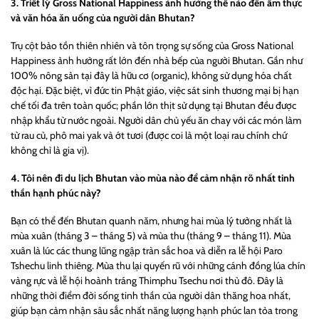
3. Triết lý
Gross National Happiness
ảnh hưởng thế nào đến ẩm thực
và văn hóa ăn uống của người dân Bhutan?
Trụ cột bảo tồn thiên nhiên và tôn trọng sự sống của
Gross National
Happiness
ảnh hưởng rất lớn đến nhà bếp của người Bhutan. Gần như
100% nông sản tại đây là hữu cơ (organic), không sử dụng hóa chất
độc hại. Đặc biệt, vì đức tin Phật giáo, việc sát sinh thương mại bị hạn
chế tối đa trên toàn quốc; phần lớn thịt sử dụng tại Bhutan đều được
nhập khẩu từ nước ngoài. Người dân chủ yếu ăn chay với các món làm
từ rau củ, phô mai yak và ớt tươi (được coi là một loại rau chính chứ
không chỉ là gia vị).
4. Tôi nên đi du lịch Bhutan vào mùa nào để cảm nhận rõ nhất tinh
thần hạnh phúc này?
Bạn có thể đến Bhutan quanh năm, nhưng hai mùa lý tưởng nhất là
mùa xuân (tháng 3 – tháng 5) và mùa thu (tháng 9 – tháng 11). Mùa
xuân là lúc các thung lũng ngập tràn sắc hoa và diễn ra lễ hội Paro
Tshechu linh thiêng. Mùa thu lại quyến rũ với những cánh đồng lúa chín
vàng rực và lễ hội hoành tráng Thimphu Tsechu nơi thủ đô. Đây là
những thời điểm đời sống tinh thần của người dân thăng hoa nhất,
giúp bạn cảm nhận sâu sắc nhất năng lượng hạnh phúc lan tỏa trong