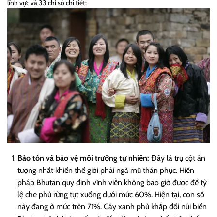
lĩnh vực và 33 chỉ số chi tiết:
Bảo tồn và bảo vệ môi trường tự nhiên:
Đây là trụ cột ấn
tượng nhất khiến thế giới phải ngả mũ thán phục. Hiến
pháp Bhutan quy định vĩnh viễn không bao giờ được để tỷ
lệ che phủ rừng tụt xuống dưới mức 60%. Hiện tại, con số
này đang ở mức trên 71%. Cây xanh phủ khắp đồi núi biến