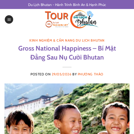
Skip
Du Lịch Bhutan - Hành Trình Bình An & Hạnh Phúc
to
content
KINH NGHIỆM & CẨM NANG DU LỊCH BHUTAN
Gross National Happiness – Bí Mật
Đằng Sau Nụ Cười Bhutan
POSTED ON
29/05/2026
BY
PHƯƠNG THẢO