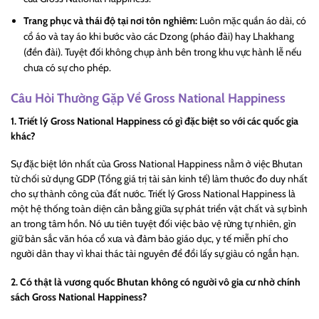
Trang phục và thái độ tại nơi tôn nghiêm:
Luôn mặc quần áo dài, có
cổ áo và tay áo khi bước vào các Dzong (pháo đài) hay Lhakhang
(đền đài). Tuyệt đối không chụp ảnh bên trong khu vực hành lễ nếu
chưa có sự cho phép.
Câu Hỏi Thường Gặp Về
Gross National Happiness
1. Triết lý
Gross National Happiness
có gì đặc biệt so với các quốc gia
khác?
Sự đặc biệt lớn nhất của
Gross National Happiness
nằm ở việc Bhutan
từ chối sử dụng GDP (Tổng giá trị tài sản kinh tế) làm thước đo duy nhất
cho sự thành công của đất nước. Triết lý
Gross National Happiness
là
một hệ thống toàn diện cân bằng giữa sự phát triển vật chất và sự bình
an trong tâm hồn. Nó ưu tiên tuyệt đối việc bảo vệ rừng tự nhiên, gìn
giữ bản sắc văn hóa cổ xưa và đảm bảo giáo dục, y tế miễn phí cho
người dân thay vì khai thác tài nguyên để đổi lấy sự giàu có ngắn hạn.
2. Có thật là vương quốc Bhutan không có người vô gia cư nhờ chính
sách
Gross National Happiness
?