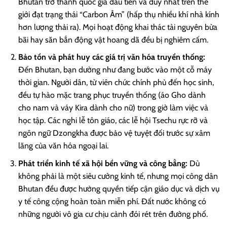
Bhutan trở thành quốc gia đầu tiên và duy nhất trên thế
giới đạt trạng thái “Carbon Âm” (hấp thụ nhiều khí nhà kính
hơn lượng thải ra). Mọi hoạt động khai thác tài nguyên bừa
bãi hay săn bắn động vật hoang dã đều bị nghiêm cấm.
Bảo tồn và phát huy các giá trị văn hóa truyền thống:
Đến Bhutan, bạn dường như đang bước vào một cỗ máy
thời gian. Người dân, từ viên chức chính phủ đến học sinh,
đều tự hào mặc trang phục truyền thống (áo Gho dành
cho nam và váy Kira dành cho nữ) trong giờ làm việc và
học tập. Các nghi lễ tôn giáo, các lễ hội Tsechu rực rỡ và
ngôn ngữ Dzongkha được bảo vệ tuyệt đối trước sự xâm
lăng của văn hóa ngoại lai.
Phát triển kinh tế xã hội bền vững và công bằng:
Dù
không phải là một siêu cường kinh tế, nhưng mọi công dân
Bhutan đều được hưởng quyền tiếp cận giáo dục và dịch vụ
y tế công cộng hoàn toàn miễn phí. Đất nước không có
những người vô gia cư chịu cảnh đói rét trên đường phố.