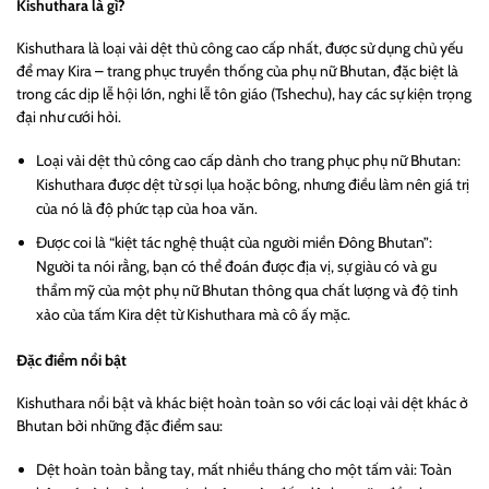
Kishuthara là gì?
Kishuthara là loại vải dệt thủ công cao cấp nhất, được sử dụng chủ yếu
để may Kira – trang phục truyền thống của phụ nữ Bhutan, đặc biệt là
trong các dịp lễ hội lớn, nghi lễ tôn giáo (Tshechu), hay các sự kiện trọng
đại như cưới hỏi.
Loại vải dệt thủ công cao cấp dành cho trang phục phụ nữ Bhutan:
Kishuthara được dệt từ sợi lụa hoặc bông, nhưng điều làm nên giá trị
của nó là độ phức tạp của hoa văn.
Được coi là “kiệt tác nghệ thuật của người miền Đông Bhutan”:
Người ta nói rằng, bạn có thể đoán được địa vị, sự giàu có và gu
thẩm mỹ của một phụ nữ Bhutan thông qua chất lượng và độ tinh
xảo của tấm Kira dệt từ Kishuthara mà cô ấy mặc.
Đặc điểm nổi bật
Kishuthara nổi bật và khác biệt hoàn toàn so với các loại vải dệt khác ở
Bhutan bởi những đặc điểm sau:
Dệt hoàn toàn bằng tay, mất nhiều tháng cho một tấm vải: Toàn