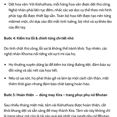
Dệt hoa văn: Với Kishuthara, mỗi hàng hoa văn được dệt thủ công.
Nghệ nhân phải liên tục đếm, nhấc các sợi dọc cụ thể theo mô hình
phức tạp đã được thiết lập sẵn. Toàn bộ họa tiết được tạo nên từng
milimet một, chỉ dựa vào đôi mắt tinh tường, bộ nhớ và sự khéo léo
của đôi tay.
Bước 4: Kiểm tra lỗi & chỉnh từng chi tiết nhỏ
Do tính chất thủ công, lỗi sai là không thể tránh khỏi. Tuy nhiên, các
nghệ nhân Khoma nổi tiếng với sự tỉ mỉ của họ.
Họ thường xuyên dừng lại để kiểm tra từng đường dệt, đảm bảo sự
đối xứng và sắc nét của họa tiết.
Nếu có sai sót, họ phải tháo gỡ và làm lại một cách cẩn thận, mất
thêm thời gian nhưng đảm bảo chất lượng hoàn hảo.
Bước 5: Hoàn thiện → dùng may Kira – trang phục phụ nữ Bhutan
Sau nhiều tháng miệt mài, tấm vải Kishuthara được hoàn thiện, cắt
khỏi khung dệt và sẵn sàng để may thành Kira. Tấm vải này không chỉ
là trang phục mà còn là tài sản quý giá nhất của người phụ nữ Bhutan.