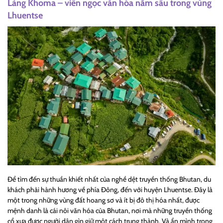
Làng Khoma – viên ngọc văn hóa nằm sâu trong vùng
Lhuentse
Để tìm đến sự thuần khiết nhất của nghề dệt truyền thống Bhutan, du
khách phải hành hương về phía Đông, đến với huyện Lhuentse. Đây là
một trong những vùng đất hoang sơ và ít bị đô thị hóa nhất, được
mệnh danh là cái nôi văn hóa của Bhutan, nơi mà những truyền thống
cổ xưa được người dân gìn giữ một cách trung thành. Và ẩn mình trong