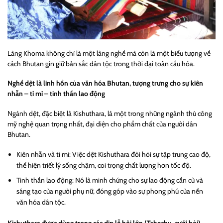
Làng Khoma không chỉ là một làng nghề mà còn là một biểu tượng về
cách Bhutan gìn giữ bản sắc dân tộc trong thời đại toàn cầu hóa.
Nghề dệt là linh hồn của văn hóa Bhutan, tượng trưng cho sự kiên
nhẫn – tỉ mỉ – tinh thần lao động
Ngành dệt, đặc biệt là Kishuthara, là một trong những ngành thủ công
mỹ nghệ quan trọng nhất, đại diện cho phẩm chất của người dân
Bhutan.
Kiên nhẫn và tỉ mỉ: Việc dệt Kishuthara đòi hỏi sự tập trung cao độ,
thể hiện triết lý sống chậm, coi trọng chất lượng hơn tốc độ.
Tinh thần lao động: Nó là minh chứng cho sự lao động cần cù và
sáng tạo của người phụ nữ, đóng góp vào sự phong phú của nền
văn hóa dân tộc.
Kishuthara được dùng trong các dịp lễ hội lớn (Tshechu, cưới hỏi)