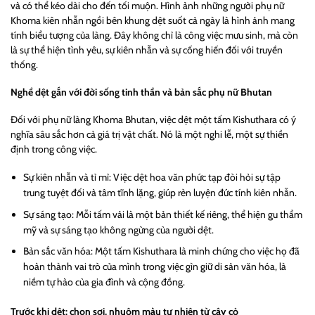
và có thể kéo dài cho đến tối muộn. Hình ảnh những người phụ nữ
Khoma kiên nhẫn ngồi bên khung dệt suốt cả ngày là hình ảnh mang
tính biểu tượng của làng. Đây không chỉ là công việc mưu sinh, mà còn
là sự thể hiện tình yêu, sự kiên nhẫn và sự cống hiến đối với truyền
thống.
Nghề dệt gắn với đời sống tinh thần và bản sắc phụ nữ Bhutan
Đối với phụ nữ làng Khoma Bhutan, việc dệt một tấm Kishuthara có ý
nghĩa sâu sắc hơn cả giá trị vật chất. Nó là một nghi lễ, một sự thiền
định trong công việc.
Sự kiên nhẫn và tỉ mỉ: Việc dệt hoa văn phức tạp đòi hỏi sự tập
trung tuyệt đối và tâm tĩnh lặng, giúp rèn luyện đức tính kiên nhẫn.
Sự sáng tạo: Mỗi tấm vải là một bản thiết kế riêng, thể hiện gu thẩm
mỹ và sự sáng tạo không ngừng của người dệt.
Bản sắc văn hóa: Một tấm Kishuthara là minh chứng cho việc họ đã
hoàn thành vai trò của mình trong việc gìn giữ di sản văn hóa, là
niềm tự hào của gia đình và cộng đồng.
Trước khi dệt: chọn sợi, nhuộm màu tự nhiên từ cây cỏ