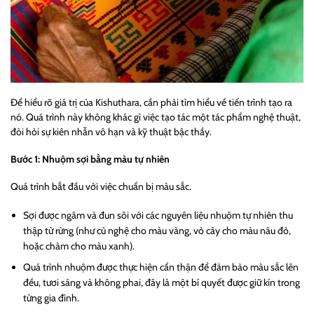
Để hiểu rõ giá trị của Kishuthara, cần phải tìm hiểu về tiến trình tạo ra
nó. Quá trình này không khác gì việc tạo tác một tác phẩm nghệ thuật,
đòi hỏi sự kiên nhẫn vô hạn và kỹ thuật bậc thầy.
Bước 1: Nhuộm sợi bằng màu tự nhiên
Quá trình bắt đầu với việc chuẩn bị màu sắc.
Sợi được ngâm và đun sôi với các nguyên liệu nhuộm tự nhiên thu
thập từ rừng (như củ nghệ cho màu vàng, vỏ cây cho màu nâu đỏ,
hoặc chàm cho màu xanh).
Quá trình nhuộm được thực hiện cẩn thận để đảm bảo màu sắc lên
đều, tươi sáng và không phai, đây là một bí quyết được giữ kín trong
từng gia đình.