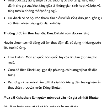
Nhà được xây dựng từ gỗ và đá, thường có 2-3 tầng. Tầng dưới
dành cho gia súc/kho, tầng giữa là không gian sinh hoạt và bếp, và
tầng trên là phòng thờ/phòng ngủ.
Du khách có cơ hội vào thăm, tìm hiểu về lối sống đơn giản, gần gũi
với thiên nhiên của người dân nơi đây.
Thưởng thức ẩm thực bản địa: Ema Datshi, cơm đỏ, rau rừng
Huyện Lhuentse nổi tiếng với ẩm thực đậm đà, sử dụng nhiều nguyên
liệu tươi từ rừng.
Ema Datshi: Món ăn quốc hồn quốc túy của Bhutan (ớt nấu phô
mai).
Cơm đỏ (Red Rice): Loại gạo địa phương, có hương vị hạt dẻ đặc
trưng.
Rau rừng và các món hầm từ thịt sấy khô: Mang đến trải nghiệm ẩm
thực chân thực của miền Đông Bhutan.
Mua vải Kishuthara làm quà – món quà văn hóa giá trị nhất Bhutan
Đây là cơ hội tuyệt vời để sở hữu một phần của di sản.