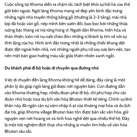
Cuộc sống tại Khoma diễn ra chậm rãi, tách biệt khỏi sự hối hả của thế
giới bên ngoài. Ngôi làng Khoma mang vẻ đẹp yên bình đặc trưng:
những ngôi nhà truyền thống bằng gỗ (thường là 2-3 tầng), mái nhà
lợp đá hoặc ván gỗ, nép mình bên sườn đồi, bao bọc bởi những thửa
ruộng bậc thang và núi rừng hùng vĩ. Người dân Khoma, hiền hòa và
thân thiện, luôn nở nụ cười chào đón những vị khách lạ tìm về với sự
tĩnh lặng của họ. Hình ảnh đặc trưng nhất là những chiếc khung dệt
được đặt ngoài hiên nhà, nơi những người phụ nữ say sưa làm việc, tạo
nên một bản giao hưởng màu sắc giữa thiên nhiên xanh ngắt.
Du khách phải đi bộ hoặc di chuyển qua đường nhỏ
Việc di chuyển đến làng Khoma không hề dễ dàng, đây cũng là một
phần lý do giúp ngôi làng giữ được nét nguyên bản. Con đường dẫn
vào Khoma thường hẹp, nhiều đoạn phải đi bộ, chỉ phù hợp cho các
đoàn nhỏ hoặc tour du lịch văn hóa Bhutan thiết kế riêng. Chính sự khó
khăn này đã ngăn cản sự xâm nhập ồ ạt của thương mại hóa và du lịch
đại trà, giúp Khoma village Bhutan bảo tồn được bản sắc văn hóa, giữ
nguyên vẹn nét hoang sơ và tinh hoa nghề dệt qua nhiều thế hệ. Đây
là một trải nghiệm đích thực cho những ai muốn tìm hiểu về văn hóa
Bhutan sâu sắc.