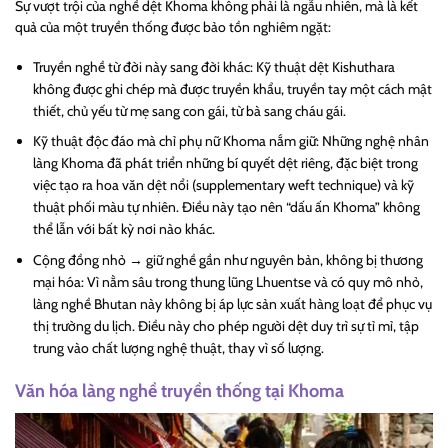
Sự vượt trội của nghề dệt Khoma không phải là ngẫu nhiên, mà là kết
quả của một truyền thống được bảo tồn nghiêm ngặt:
Truyền nghề từ đời này sang đời khác: Kỹ thuật dệt Kishuthara
không được ghi chép mà được truyền khẩu, truyền tay một cách mật
thiết, chủ yếu từ mẹ sang con gái, từ bà sang cháu gái.
Kỹ thuật độc đáo mà chỉ phụ nữ Khoma nắm giữ: Những nghệ nhân
làng Khoma đã phát triển những bí quyết dệt riêng, đặc biệt trong
việc tạo ra hoa văn dệt nổi (supplementary weft technique) và kỹ
thuật phối màu tự nhiên. Điều này tạo nên “dấu ấn Khoma” không
thể lẫn với bất kỳ nơi nào khác.
Cộng đồng nhỏ → giữ nghề gần như nguyên bản, không bị thương
mại hóa: Vì nằm sâu trong thung lũng Lhuentse và có quy mô nhỏ,
làng nghề Bhutan này không bị áp lực sản xuất hàng loạt để phục vụ
thị trường du lịch. Điều này cho phép người dệt duy trì sự tỉ mỉ, tập
trung vào chất lượng nghệ thuật, thay vì số lượng.
Văn hóa làng nghề truyền thống tại Khoma