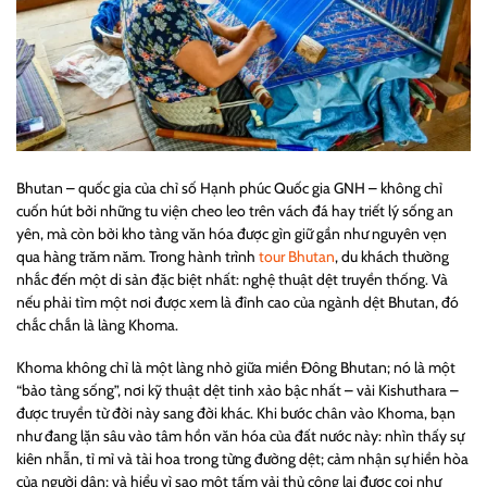
Bhutan – quốc gia của chỉ số Hạnh phúc Quốc gia GNH – không chỉ
cuốn hút bởi những tu viện cheo leo trên vách đá hay triết lý sống an
yên, mà còn bởi kho tàng văn hóa được gìn giữ gần như nguyên vẹn
qua hàng trăm năm. Trong hành trình
tour Bhutan
, du khách thường
nhắc đến một di sản đặc biệt nhất: nghệ thuật dệt truyền thống. Và
nếu phải tìm một nơi được xem là đỉnh cao của ngành dệt Bhutan, đó
chắc chắn là làng Khoma.
Khoma không chỉ là một làng nhỏ giữa miền Đông Bhutan; nó là một
“bảo tàng sống”, nơi kỹ thuật dệt tinh xảo bậc nhất – vải Kishuthara –
được truyền từ đời này sang đời khác. Khi bước chân vào Khoma, bạn
như đang lặn sâu vào tâm hồn văn hóa của đất nước này: nhìn thấy sự
kiên nhẫn, tỉ mỉ và tài hoa trong từng đường dệt; cảm nhận sự hiền hòa
của người dân; và hiểu vì sao một tấm vải thủ công lại được coi như