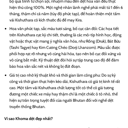
bộ quá trình từ chọn sợi, nhuộm màu đến dệt hoa văn đều thực
hiện thủ công 100%. Một nghệ nhân lành nghề phải mất từ 1 đến 6
tháng, thậm chí cả năm (tùy độ phức tạp), để hoàn thiện một tấm
vải Kishuthara có kích thước đủ để may Kira.
Hoa văn phức tạp, sắc màu tươi sáng, bố cục cân đối: Các họa tiết
trên Kishuthara cực kỳ chi tiết, thường là các mô-típ hình học, động
vật hoặc thực vật mang ý nghĩa văn hóa, như Rồng (Druk), Bát Bửu
(Tashi Tagye) hay Kim Cương Chéo (Dorji Lhanzom). Màu sắc được
phối hợp rực rỡ nhưng vô cùng hài hòa, tạo nên bố cục đối xứng và
vô cùng bắt mắt. Kỹ thuật dệt đòi hỏi sự tập trung cao độ để đảm
bảo hoa văn sắc nét và không bị đứt đoạn.
Giá trị cao nhờ kỹ thuật khó và thời gian làm công phu: Do sự kỳ
công và thời gian thực hiện kéo dài, Kishuthara có giá trị kinh tế rất
cao. Một tấm vải Kishuthara chất lượng tốt có thể có giá tương
đương một chiếc xe máy hay thậm chí là một chiếc ô tô nhỏ, thể
hiện sự trân trọng tuyệt đối của người Bhutan đối với nghề dệt
truyền thống Bhutan.
Vì sao Khoma dệt đẹp nhất?