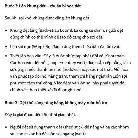
Bước 2: Lên khung dệt – chuẩn bị họa tiết
Sau khi sợi khô, chúng được căng lên khung dệt.
Khung dệt lưng (Back-strap Loom): Là công cụ chính, người dệt
dùng chính cơ thể mình để tạo độ căng cho sợi dệt.
Lên sợi dọc (Warp): Sợi được căng theo chiều dài của tấm vải.
Thiết lập hoa văn: Đây là bước phức tạp nhất đối với Kishuthara.
Các hoa văn dệt nổi (supplementary weft) được sắp xếp bằng cách
sử dụng nhiều thanh tre nhỏ (heddles) hoặc các nút thắt. Mỗi hoa
văn phức tạp đòi hỏi hàng trăm, thậm chí hàng ngàn lần luồn sợi
phụ một cách thủ công. Việc đếm và luồn sợi này phải tuyệt đối
chính xác theo thiết kế đã được ghi nhớ.
Bước 3: Dệt thủ công từng hàng, không máy móc hỗ trợ
Đây là giai đoạn tiêu tốn thời gian nhất.
Người dệt sử dụng thanh dệt (shed stick) để nâng và hạ các nhóm
sợi, tạo ra khe hở để luồn sợi ngang (weft).