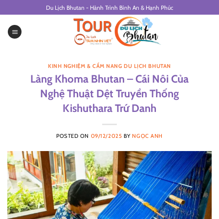
Skip
Du Lịch Bhutan - Hành Trình Bình An & Hạnh Phúc
to
content
KINH NGHIỆM & CẨM NANG DU LỊCH BHUTAN
Làng Khoma Bhutan – Cái Nôi Của
Nghệ Thuật Dệt Truyền Thống
Kishuthara Trứ Danh
POSTED ON
09/12/2025
BY
NGỌC ANH