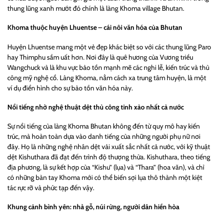
thung lũng xanh mướt đó chính là làng Khoma village Bhutan.
Khoma thuộc huyện Lhuentse – cái nôi văn hóa của Bhutan
Huyện Lhuentse mang một vẻ đẹp khác biệt so với các thung lũng Paro
hay Thimphu sầm uất hơn. Nơi đây là quê hương của Vương triều
Wangchuck và là khu vực bảo tồn mạnh mẽ các nghi lễ, kiến trúc và thủ
công mỹ nghệ cổ. Làng Khoma, nằm cách xa trung tâm huyện, là một
ví dụ điển hình cho sự bảo tồn văn hóa này.
Nổi tiếng nhờ nghệ thuật dệt thủ công tinh xảo nhất cả nước
Sự nổi tiếng của làng Khoma Bhutan không đến từ quy mô hay kiến
trúc, mà hoàn toàn dựa vào danh tiếng của những người phụ nữ nơi
đây. Họ là những nghệ nhân dệt vải xuất sắc nhất cả nước, với kỹ thuật
dệt Kishuthara đã đạt đến trình độ thượng thừa. Kishuthara, theo tiếng
địa phương, là sự kết hợp của “Kishu” (lụa) và “Thara” (hoa văn), và chỉ
có những bàn tay Khoma mới có thể biến sợi lụa thô thành một kiệt
tác rực rỡ và phức tạp đến vậy.
Khung cảnh bình yên: nhà gỗ, núi rừng, người dân hiền hòa