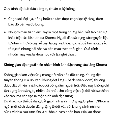
Quy trình dệt bắt đầu bằng sự chuẩn bị kỹ lưỡng.
Chọn sợi: Sợi lụa, bông hoặc tơ tằm được chọn lọc kỹ càng, đảm
bảo độ bền và độ bóng.
Nhuộm màu tự nhiên: Đây là một trong những bí quyết tạo nên sự
khác biệt của Kishuthara Khoma. Người dân sử dụng các nguyên liệu
tự nhiên như vỏ cây, rễ cây, lá cây, và khoáng chất để tạo ra các sắc
tố rực rỡ nhưng hài hòa và bền màu theo thời gian. Quá trình
nhuộm này vừa là khoa học vừa là nghệ thuật.
Không gian dệt ngoài hiên nhà – hình ảnh đặc trưng của làng Khoma
Không gian làm việc cũng mang nét văn hóa đặc trưng. Khung dệt
truyền thống của Bhutan (khung dệt lưng – back-strap loom) thường
được đặt ở hiên nhà hoặc dưới bóng râm ngoài trời. Điều này không chỉ
tận dụng ánh sáng tự nhiên tốt nhất cho công việc dệt đòi hỏi sự chính
xác cao, mà còn tạo ra một hình ảnh đặc trưng:
Du khách có thể dễ dàng bắt gặp hình ảnh những người phụ nữ Khoma
ngồi một cách duyên dáng, lặng lẽ dệt vải, với khung cảnh núi non
hùng vĩ phía sau lưng. Đó là sự hòa quyện hoàn hảo giữa lao động,