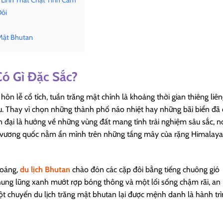
Đôi
Mật Bhutan
Có Gì Đặc Sắc?
n lễ cổ tích, tuần trăng mật chính là khoảng thời gian thiêng liê
u. Thay vì chọn những thành phố náo nhiệt hay những bãi biển đã
 đại là hướng về những vùng đất mang tính trải nghiệm sâu sắc, n
 – vương quốc nằm ẩn mình trên những tầng mây của rặng Himalaya
hoáng,
du lịch Bhutan
chào đón các cặp đôi bằng tiếng chuông gió
thung lũng xanh mướt rợp bóng thông và một lối sống chậm rãi, an
ột chuyến du lịch trăng mật bhutan lại được mệnh danh là hành tr