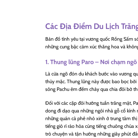
Các Địa Điểm Du Lịch Trăn
Bản đồ tình yêu tại vương quốc Rồng Sấm sở
những cung bậc cảm xúc thăng hoa và không 
1. Thung lũng Paro – Nơi chạm ngõ
Là cửa ngõ đón du khách bước vào vương qu
thủy mặc. Thung lũng này được bao bọc bởi 
sông Pachu êm đềm chảy qua chia đôi bờ th
Đối với các cặp đôi hưởng tuần trăng mật, Pa
dong đi dạo qua những ngôi nhà gỗ cổ kính 
những quán cà phê nhỏ xinh ở trung tâm thị
tiếng gió rì rào hòa cùng tiếng chuông chùa 
trò chuyện và tận hưởng những giây phút đầ