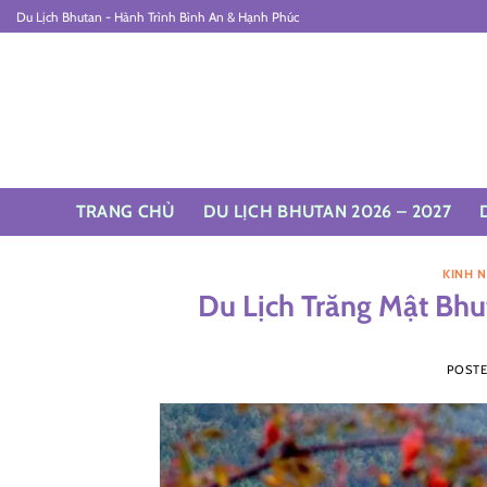
Skip
Du Lịch Bhutan - Hành Trình Bình An & Hạnh Phúc
to
content
TRANG CHỦ
DU LỊCH BHUTAN 2026 – 2027
KINH 
Du Lịch Trăng Mật Bhu
POST