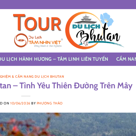
DU LỊCH HÀNH HƯƠNG – TÂM LINH LIÊN TUYẾN
CẨM NA
NGHIỆM & CẨM NANG DU LỊCH BHUTAN
tan – Tình Yêu Thiên Đường Trên Mây
ED ON
10/06/2026
BY
PHƯƠNG THẢO