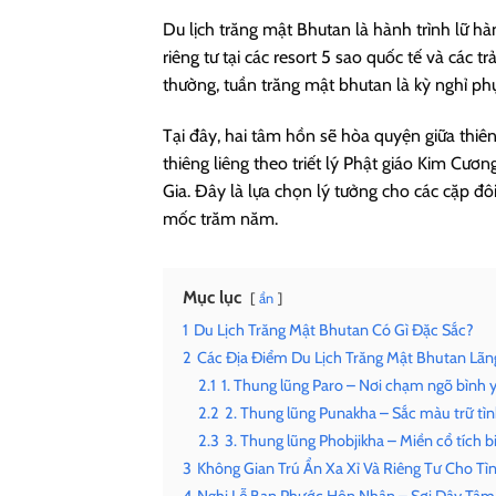
Du lịch trăng mật Bhutan là hành trình lữ hà
riêng tư tại các resort 5 sao quốc tế và các 
thường, tuần trăng mật bhutan là kỳ nghỉ phụ
Tại đây, hai tâm hồn sẽ hòa quyện giữa thi
thiêng liêng theo triết lý Phật giáo Kim Cươ
Gia. Đây là lựa chọn lý tưởng cho các cặp đ
mốc trăm năm.
Mục lục
ẩn
1
Du Lịch Trăng Mật Bhutan Có Gì Đặc Sắc?
2
Các Địa Điểm Du Lịch Trăng Mật Bhutan Lã
2.1
1. Thung lũng Paro – Nơi chạm ngõ bình
2.2
2. Thung lũng Punakha – Sắc màu trữ tì
2.3
3. Thung lũng Phobjikha – Miền cổ tích b
3
Không Gian Trú Ẩn Xa Xỉ Và Riêng Tư Cho T
4
Nghi Lễ Ban Phước Hôn Nhân – Sợi Dây Tâm