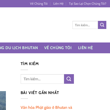
Về Chúng Tôi
Liên Hệ
Tại Sao Lại Chọn Chúng Tôi?
Tìm
kiếm:
NG DU LỊCH BHUTAN
VỀ CHÚNG TÔI
LIÊN HỆ
TÌM KIẾM
BÀI VIẾT GẦN NHẤT
Văn hóa Phật giáo ở Bhutan và