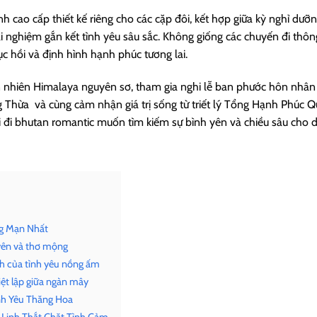
nh cao cấp thiết kế riêng cho các cặp đôi, kết hợp giữa kỳ nghỉ dưỡ
trải nghiệm gắn kết tình yêu sâu sắc. Không giống các chuyến đi thôn
c hồi và định hình hạnh phúc tương lai.
ên nhiên Himalaya nguyên sơ, tham gia nghi lễ ban phước hôn nhân
ng Thừa và cùng cảm nhận giá trị sống từ triết lý Tổng Hạnh Phúc 
ôi đi bhutan romantic muốn tìm kiếm sự bình yên và chiều sâu cho 
ng Mạn Nhất
 yên và thơ mộng
nh của tình yêu nồng ấm
iệt lập giữa ngàn mây
ình Yêu Thăng Hoa
 Linh Thắt Chặt Tình Cảm