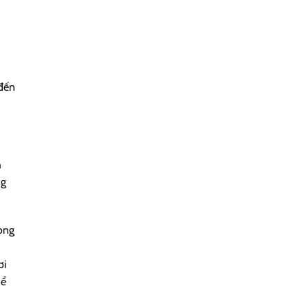
 đến
h
ng
hong
ơi
hể