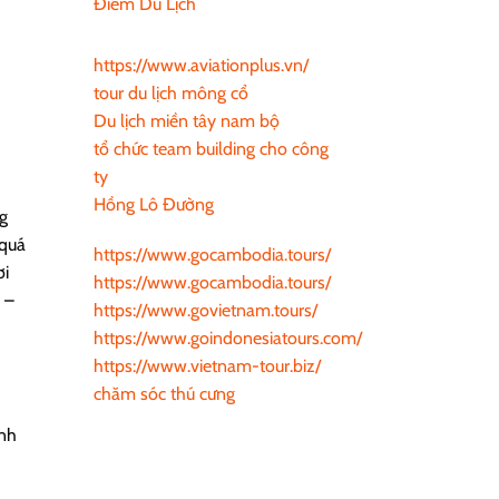
Điểm Du Lịch
https://www.aviationplus.vn/
tour du lịch mông cổ
Du lịch miền tây nam bộ
tổ chức team building cho công
ty
Hồng Lô Đường
ng
 quá
https://www.gocambodia.tours/
ơi
https://www.gocambodia.tours/
 –
https://www.govietnam.tours/
https://www.goindonesiatours.com/
https://www.vietnam-tour.biz/
chăm sóc thú cưng
ình