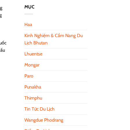
MỤC
ng
g
Haa
Kinh Nghiệm & Cẩm Nang Du
Quốc
Lịch Bhutan
dấu
Lhuentse
Mongar
Paro
Punakha
Thimphu
Tin Tức Du Lịch
Wangdue Phodrang