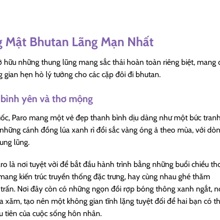
g Mật Bhutan Lãng Mạn Nhất
 hữu những thung lũng mang sắc thái hoàn toàn riêng biệt, mang
gian hẹn hò lý tưởng cho các cặp đôi đi bhutan.
 bình yên và thơ mộng
ốc, Paro mang một vẻ đẹp thanh bình dịu dàng như một bức tran
những cánh đồng lúa xanh rì đổi sắc vàng óng ả theo mùa, với dò
ung lũng.
ro là nơi tuyệt vời để bắt đầu hành trình bằng những buổi chiều t
mang kiến trúc truyền thống đặc trưng, hay cùng nhau ghé thăm
 trấn. Nơi đây còn có những ngọn đồi rợp bóng thông xanh ngắt, n
xa xăm, tạo nên một không gian tĩnh lặng tuyệt đối để hai bạn có t
u tiên của cuộc sống hôn nhân.