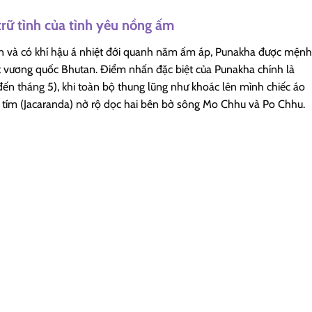
rữ tình của tình yêu nồng ấm
n và có khí hậu á nhiệt đới quanh năm ấm áp, Punakha được mệnh
ất vương quốc Bhutan. Điểm nhấn đặc biệt của Punakha chính là
n tháng 5), khi toàn bộ thung lũng như khoác lên mình chiếc áo
ím (Jacaranda) nở rộ dọc hai bên bờ sông Mo Chhu và Po Chhu.