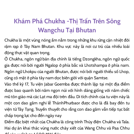
Khám Phá Chukha -Thị Trấn Trên Sông
Wangchu Tại Bhutan
Chukha là một vùng nóng ẩm nằm trong những khu rừng cận nhiệt đới
rậm rạp ở Tây Nam Bhutan. Khu vực này là nơi cư trú của nhiều loài
động thực vật quan trọng.
Ở Chukha, ngôn ngữ bản địa chính là tiếng Dzongkha, ngôn ngữ quốc
gia được nói bởi người Ngalop ở phía bắc và Lhotshampa ở phía nam.
Ngôn ngữ Lhokpu của người Bhutan, được nói bởi người thiểu số Lhop,
cũng có mặt ở phía tây nam dọc biên giới với quận Samtse.
Vào thế kỷ 17, Tu viện Jabar Goemba được thành lập tại một địa điểm
được bao quanh bởi năm ngọn núi với hình dáng giống với năm chiếc
mũ tôn giáo mà các Lạt ma đội trên đầu. Di tích chính của tu viện này là
một con dao găm nghi lễ ThánhPhurbaor được cho là đã bay đến tu
viện từ Tây Tạng. Truyền thuyết cho rằng con dao găm vẫn tiếp tục bất
chấp trọng lực cho đến ngày nay
Điểm đặc biệt nhất của Chukha là công trình Thủy điện Chukha và Tala.
Hai dự án khai thác vùng nước chảy xiết của Wang Chhu và Paa Chhu