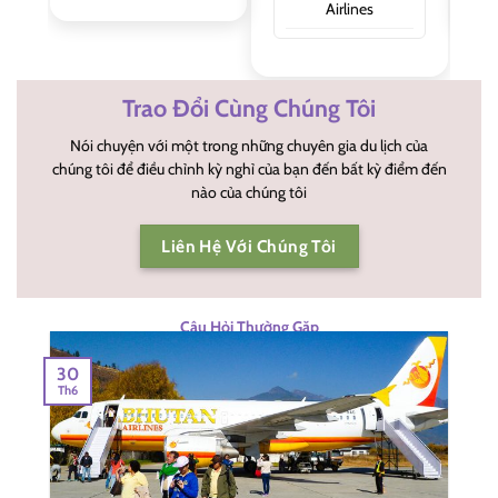
Airlines
Trao Đổi Cùng Chúng Tôi
Nói chuyện với một trong những chuyên gia du lịch của
chúng tôi để điều chỉnh kỳ nghỉ của bạn đến bất kỳ điểm đến
nào của chúng tôi
Liên Hệ Với Chúng Tôi
Câu Hỏi Thường Gặp
30
Th6
T