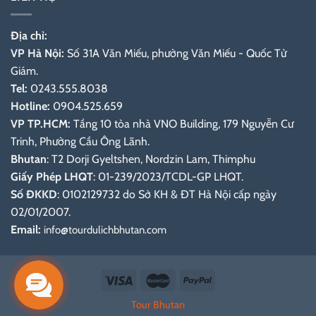
Địa chỉ:
VP Hà Nội:
Số 31A Văn Miếu, phường Văn Miếu - Quốc Tử
Giám.
Tel:
0243.555.8038
Hotline:
0904.525.659
VP TP.HCM:
Tầng 10 tòa nhà VNO Building, 179 Nguyễn Cư
Trinh, Phường Cầu Ông Lãnh.
Bhutan
: T2 Dorji Gyeltshen, Nordzin Lam, Thimphu
Giấy Phép LHQT
: 01-239/2023/TCDL-GP LHQT.
Số ĐKKD
: 0102129732 do Sở KH & ĐT Hà Nội cấp ngày
02/01/2007.
Email:
info@tourdulichbhutan.com
Tour Bhutan