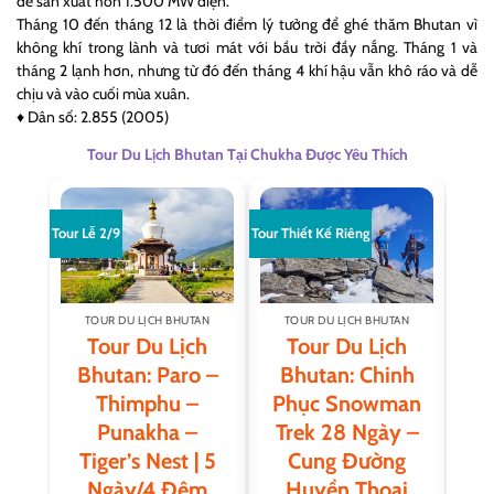
để sản xuất hơn 1.500 MW điện.
Tháng 10 đến tháng 12 là thời điểm lý tưởng để ghé thăm Bhutan vì
không khí trong lành và tươi mát với bầu trời đầy nắng. Tháng 1 và
tháng 2 lạnh hơn, nhưng từ đó đến tháng 4 khí hậu vẫn khô ráo và dễ
chịu và vào cuối mùa xuân.
♦ Dân số: 2.855 (2005)
Tour Du Lịch Bhutan Tại Chukha Được Yêu Thích
Tour Lễ 2/9
Tour Thiết Kế Riêng
Tour T
TOUR DU LỊCH BHUTAN
TOUR DU LỊCH BHUTAN
T
Tour Du Lịch
Tour Du Lịch
Bhutan: Paro –
Bhutan: Chinh
B
Thimphu –
Phục Snowman
Punakha –
Trek 28 Ngày –
L
Tiger’s Nest | 5
Cung Đường
T
Ngày/4 Đêm
Huyền Thoại