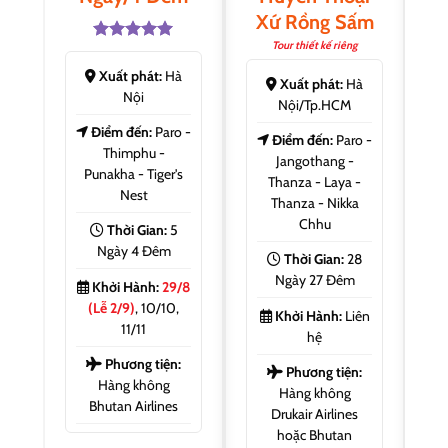
Xứ Rồng Sấm
Tour thiết kế riêng
Được xếp
hạng
5.00
Xuất phát:
Hà
Xuất phát:
Hà
5 sao
Nội
Nội/Tp.HCM
Điểm đến:
Paro -
Điểm đến:
Paro -
Thimphu -
Jangothang -
Punakha - Tiger's
Thanza - Laya -
Nest
Thanza - Nikka
Chhu
Thời Gian:
5
Ngày 4 Đêm
Thời Gian:
28
Ngày 27 Đêm
Khởi Hành:
29/8
(Lễ 2/9)
, 10/10,
Khởi Hành:
Liên
11/11
hệ
Phương tiện:
Phương tiện:
Hàng không
Hàng không
Bhutan Airlines
Drukair Airlines
hoặc Bhutan