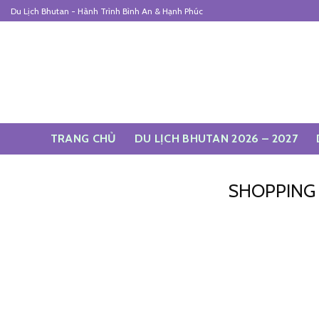
Skip
Du Lịch Bhutan - Hành Trình Bình An & Hạnh Phúc
to
content
TRANG CHỦ
DU LỊCH BHUTAN 2026 – 2027
SHOPPING