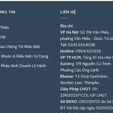
NG TIN
LIÊN HỆ
Địa chỉ:
 Thiệu
VP Hà Nội:
Số 31A Văn Miếu,
 Hệ
phường Văn Miếu - Quốc Tử G
Tel:
0243.555.8038
Sao Chúng Tôi Khác Biệt
Hotline:
0904.525.659
 Khoản & Điều Kiện Sử Dụng
VP TP.HCM:
Tầng 10 tòa nhà
Building, 179 Nguyễn Cư Trinh,
 Phép Kinh Doanh Lữ Hành
Phường Cầu Ông Lãnh.
Bhutan
: T2 Dorji Gyeltshen,
Nordzin Lam, Thimphu
Giấy Phép LHQT
: 01-
239/2023/TCDL-GP LHQT.
Số ĐKKD
: 0102129732 do Sở
ĐT Hà Nội cấp ngày 02/01/20