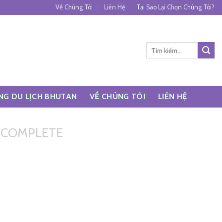
Về Chúng Tôi
Liên Hệ
Tại Sao Lại Chọn Chúng Tôi?
Tìm
kiếm:
NG DU LỊCH BHUTAN
VỀ CHÚNG TÔI
LIÊN HỆ
 COMPLETE